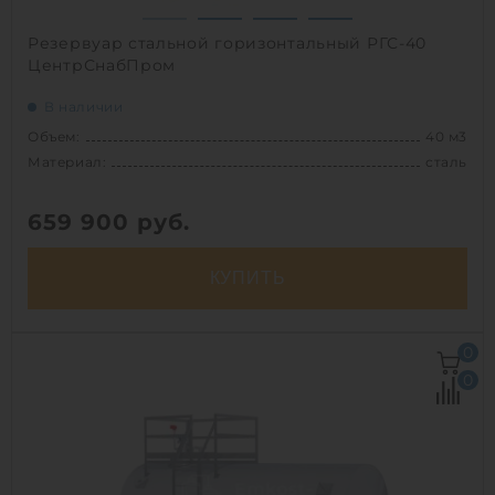
Резервуар стальной горизонтальный РГС-40
ЦентрСнабПром
В наличии
Объем:
40 м3
Материал:
сталь
659 900
руб.
КУПИТЬ
Объем:
40 м3
0
Материал:
сталь
0
Вес:
3350 кг
Способ установки:
наземный