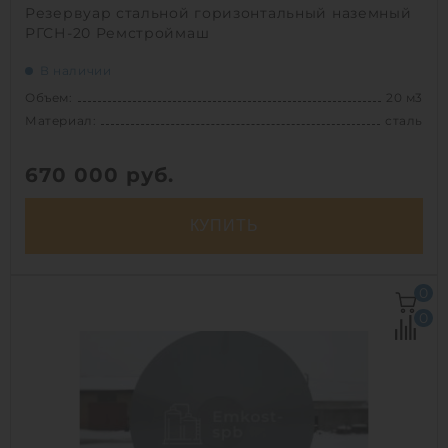
Резервуар стальной горизонтальный наземный
РГСН-20 Ремстроймаш
В наличии
Объем:
20 м3
Материал:
сталь
670 000
руб.
КУПИТЬ
Объем:
20 м3
0
Д х Ш х В:
5.1х2.4х2.4 м
0
Материал:
сталь
Вес:
1700 кг
Способ установки:
наземный