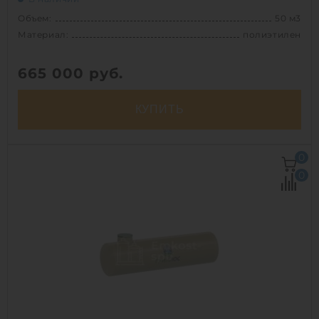
Объем:
50 м3
Материал:
полиэтилен
665 000
руб.
КУПИТЬ
Объем:
50 м3
0
Д х Ш х В:
13.8х2.4х2.4 м
0
Диаметр:
2.4 м
Материал:
полиэтилен
Вес:
1912 кг
Способ установки:
подземный
1