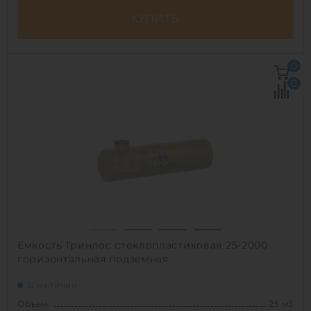
КУПИТЬ
Объем:
30 м3
0
Д х Ш х В:
8.7х2.4х2.4 м
0
Диаметр:
2.4 м
Материал:
полиэтилен
Вес:
1152 кг
Способ установки:
подземный
1
Емкость Гринлос стеклопластиковая 25-2000
горизонтальная подземная
В наличии
Объем:
25 м3