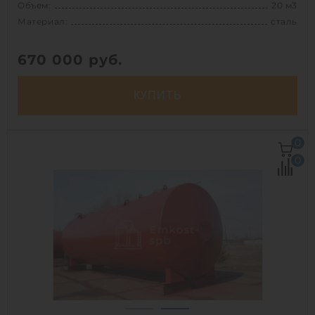
Объем:
20 м3
Материал:
сталь
670 000
руб.
КУПИТЬ
Объем:
20 м3
0
Материал:
сталь
0
Вес:
1700 кг
Способ установки:
наземный,
подземный
1