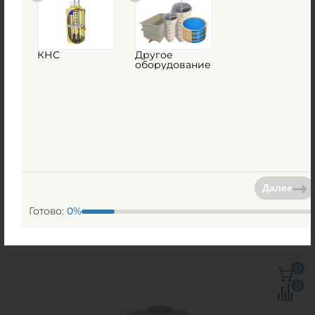
1
КНС
Другое
оборудование
Емкость ГРИНЛОС 20 м3 наземная
В наличии
Объем:
20 м3
Материал:
полипропилен
665 900
руб.
Далее
Готово:
0
%
КУПИТЬ
Объем:
20 м3
0
Д х Ш х В:
3х3х3.05 м
0
Диаметр:
3 м