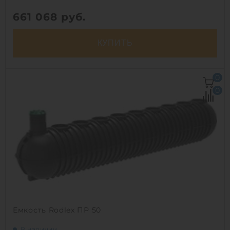
661 068
руб.
КУПИТЬ
Объем:
25 м3
0
Д х Ш х В:
7.2х2.4х2.4 м
0
Диаметр:
2.4 м
Материал:
полиэтилен
Вес:
1100 кг
Способ установки:
подземный
1
Емкость Rodlex ПР 50
В наличии