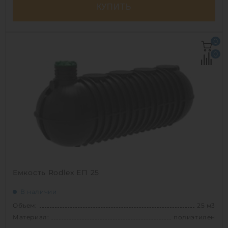
КУПИТЬ
Объем:
20 м3
0
Д х Ш х В:
6.1х2.4х2.4 м
0
Диаметр:
2.4 м
Материал:
полиэтилен
Вес:
700 кг
Способ установки:
подземный
1
Емкость Rodlex ЕП 25
В наличии
Объем:
25 м3
Материал:
полиэтилен