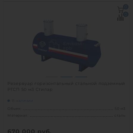
Объем:
25 м3
0
Д х Ш х В:
3х3х3.5 м
0
Диаметр:
3 м
Материал:
стеклопластик
Вес:
610 кг
Способ установки:
наземный
1
Резервуар горизонтальный стальной подземный
РГСП 50 м3 Стилар
В наличии
Объем:
50 м3
Материал:
сталь
670 000
руб.