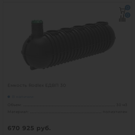
Объем:
50 м3
0
Д х Ш х В:
9.5х2.7х4.3 м
0
Диаметр:
2.76 м
Материал:
сталь
Вес:
4150 кг
Способ установки:
подземный
1
Емкость Rodlex ЕДВП 30
В наличии
Объем:
30 м3
Материал:
полиэтилен
670 925
руб.