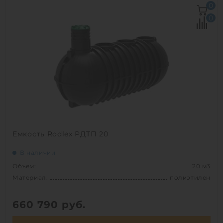
Объем:
40 м3
0
Материал:
сталь
0
Вес:
3350 кг
1
Емкость Rodlex РДТП 20
В наличии
Объем:
20 м3
Материал:
полиэтилен
660 790
руб.