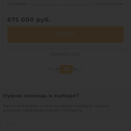
Материал:
стеклопластик
675 000
руб.
КУПИТЬ
Объем:
25 м3
ПОКАЗАТЬ ЕЩЕ
Д х Ш х В:
8х2х2 м
Диаметр:
2 м
28
1
...
27
29
...
Материал:
стеклопластик
Вес:
651 кг
Способ установки:
подземный
Нужна помощь в выборе?
Заполните форму, и наш менеджер подберет лучшее
1
решение, произведет расчет стоимости