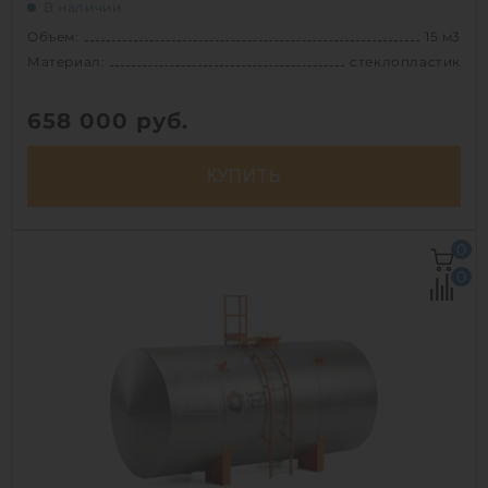
В наличии
Объем:
15 м3
Материал:
стеклопластик
658 000
руб.
КУПИТЬ
Объем:
15 м3
0
Д х Ш х В:
8.6х1.5х1.5 м
0
Диаметр:
1.5 м
Материал:
стеклопластик
Вес:
525 кг
Способ установки:
наземный
1