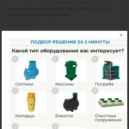
Емкость Гринлос стеклопластиковая 20-1800
горизонтальная подземная
В наличии
Объем:
20 м3
Материал:
стеклопластик
ПОДБОР РЕШЕНИЯ ЗА 2 МИНУТЫ
Какой тип оборудования вас интересует?
665 500
руб.
КУПИТЬ
Септики
Кессоны
Погреба
Объем:
20 м3
0
Д х Ш х В:
8х1.8х1.8 м
0
Диаметр:
1.8 м
Материал:
стеклопластик
Колодцы
Емкости
Очистные
Вес:
586 кг
сооружения
Способ установки:
подземный