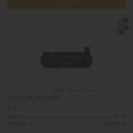
КУПИТЬ
Объем:
20 м3
0
Д х Ш х В:
6.5х2х2 м
0
Диаметр:
2 м
Материал:
стеклопластик
Вес:
529 кг
Способ установки:
наземный
1
Емкость Multplast М30
В наличии
Объем:
30 м3
Материал:
полиэтилен