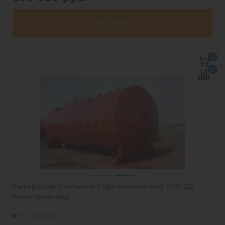
КУПИТЬ
Объем:
50 м3
0
Материал:
сталь
0
Вес:
4150 кг
Способ установки:
подземный
1
Резервуар стальной горизонтальный РГС-20
Ремстроймаш
В наличии