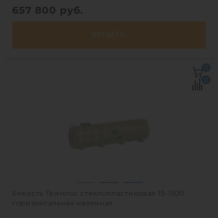
657 800
руб.
КУПИТЬ
Объем:
30 м3
0
Д х Ш х В:
7.96х2.4х2.4 м
0
Диаметр:
2.4 м
Материал:
полиэтилен
Вес:
1080 кг
Способ установки:
подземный
1
Емкость Гринлос стеклопластиковая 15-1500
горизонтальная наземная