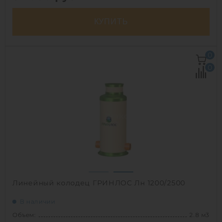
КУПИТЬ
Объем:
2.3 м3
0
Рабочая температура:
от -30°C до +30°C C
0
Диаметр:
0.8 м
Высота без горловины:
4500 мм
Вес:
168.8 кг
1
Линейный колодец ГРИНЛОС Лн 1200/2500
В наличии
Объем:
2.8 м3