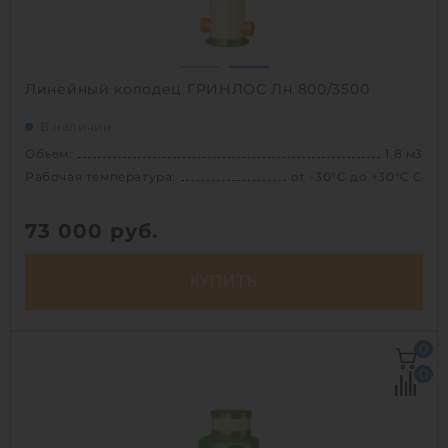
Линейный колодец ГРИНЛОС Лн 800/3500
В наличии
Объем:
1.8 м3
Рабочая температура:
от -30°C до +30°C C
73 000
руб.
КУПИТЬ
Объем:
1.8 м3
0
Рабочая температура:
от -30°C до +30°C C
0
Диаметр:
0.8 м
Высота без горловины:
3500 мм
Вес:
133.6 кг