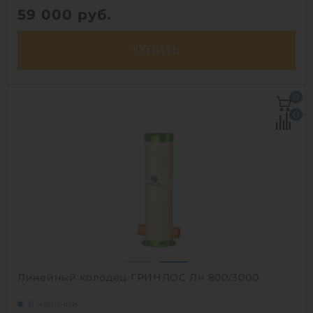
59 000
руб.
КУПИТЬ
Объем:
1.3 м3
0
Рабочая температура:
от -30°C до +30°C C
0
Диаметр:
0.8 м
Высота без горловины:
2500 мм
Вес:
84.4 кг
1
Линейный колодец ГРИНЛОС Лн 800/3000
В наличии