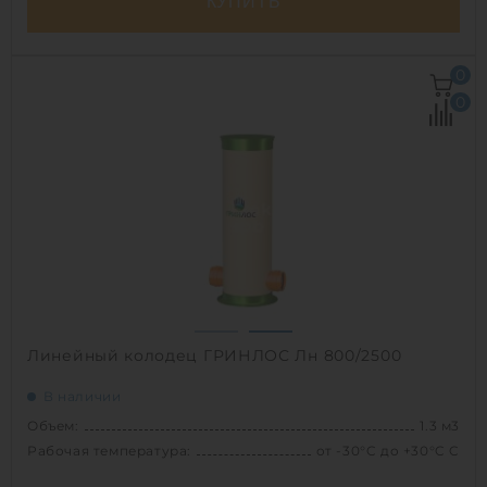
КУПИТЬ
Объем:
1 м3
0
Рабочая температура:
от -30°C до +30°C C
0
Диаметр:
0.8 м
Высота без горловины:
2000 мм
Вес:
69.3 кг
1
Линейный колодец ГРИНЛОС Лн 800/2500
В наличии
Объем:
1.3 м3
Рабочая температура:
от -30°C до +30°C C