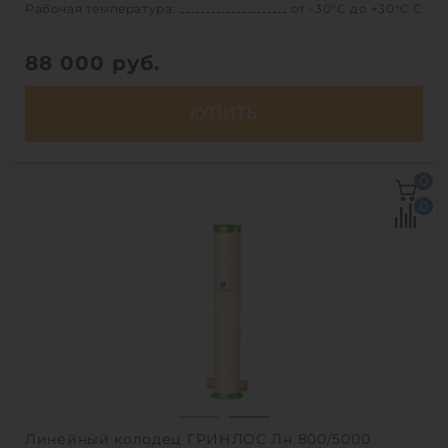
Рабочая температура:
от -30°C до +30°C C
88 000
руб.
КУПИТЬ
Объем:
2.8 м3
0
Рабочая температура:
от -30°C до +30°C C
0
Диаметр:
1.2 м
Высота без горловины:
2500 мм
Вес:
152.5 кг
1
Линейный колодец ГРИНЛОС Лн 800/5000