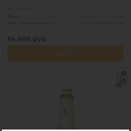
В наличии
Объем:
2.5 м3
Рабочая температура:
от -30°C до +30°C C
94 000
руб.
КУПИТЬ
Объем:
2.5 м3
0
Рабочая температура:
от -30°C до +30°C C
0
Диаметр:
0.8 м
Высота без горловины:
5000 мм
Вес:
186.3 кг
1