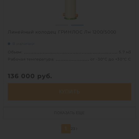
1
Линейный колодец ГРИНЛОС Лн 1200/5000
В наличии
Объем:
5.7 м3
Рабочая температура:
от -30°C до +30°C C
136 000
руб.
КУПИТЬ
Объем:
5.7 м3
ПОКАЗАТЬ ЕЩЕ
Рабочая температура:
от -30°C до +30°C C
Диаметр:
1.2 м
1
2
3
Высота без горловины:
5000 мм