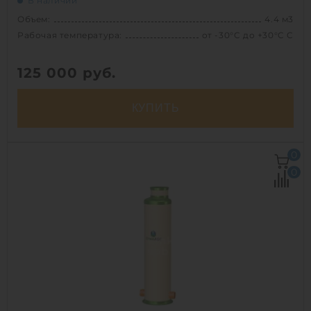
В наличии
Объем:
4.4 м3
Рабочая температура:
от -30°C до +30°C C
125 000
руб.
КУПИТЬ
Объем:
4.4 м3
0
Рабочая температура:
от -30°C до +30°C C
0
Диаметр:
1.5 м
Высота без горловины:
2500 мм
Вес:
195.2 кг
1