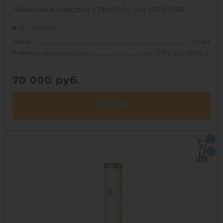
Линейный колодец ГРИНЛОС Лн 1200/1500
В наличии
Объем:
1.7 м3
Рабочая температура:
от -30°C до +30°C C
70 000
руб.
КУПИТЬ
Объем:
1.7 м3
0
Рабочая температура:
от -30°C до +30°C C
0
Диаметр:
1.2 м
Высота без горловины:
1500 мм
Вес:
99.7 кг
1