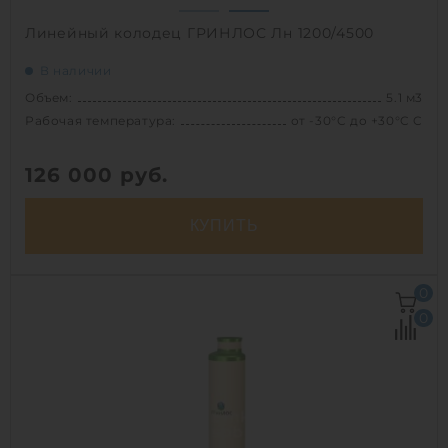
Линейный колодец ГРИНЛОС Лн 1200/4500
В наличии
Объем:
5.1 м3
Рабочая температура:
от -30°C до +30°C C
126 000
руб.
КУПИТЬ
Объем:
5.1 м3
0
Рабочая температура:
от -30°C до +30°C C
0
Диаметр:
1.2 м
Высота без горловины:
4500 мм
Вес:
294.8 кг