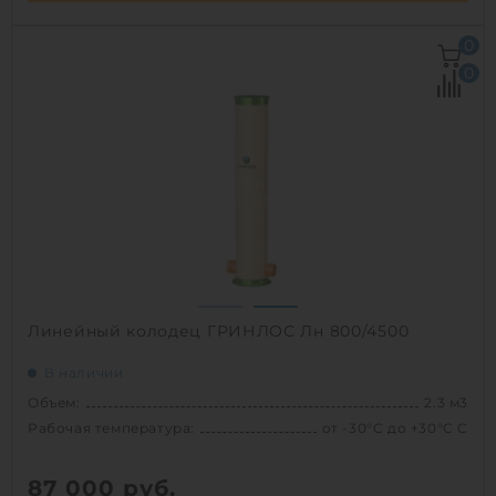
Объем:
2 м3
0
Рабочая температура:
от -30°C до +30°C C
0
Диаметр:
0.8 м
Высота без горловины:
4000 мм
Вес:
151.2 кг
1
Линейный колодец ГРИНЛОС Лн 800/4500
В наличии
Объем:
2.3 м3
Рабочая температура:
от -30°C до +30°C C
87 000
руб.