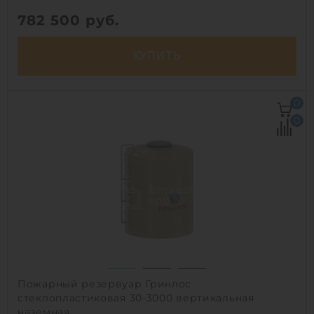
782 500
руб.
КУПИТЬ
Объем:
30 м3
0
Диаметр:
2.4 м
0
Материал:
стеклопластик
Вес:
1790 кг
Способ установки:
наземный /
подземный
1
Пожарный резервуар Гринлос
стеклопластиковая 30-3000 вертикальная
наземная