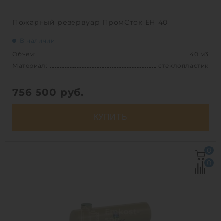
Пожарный резервуар ПромСток ЕН 40
В наличии
Объем:
40 м3
Материал:
стеклопластик
756 500
руб.
КУПИТЬ
Объем:
40 м3
0
Диаметр:
2.4 м
0
Материал:
стеклопластик
Вес:
2420 кг
Способ установки:
наземный /
подземный