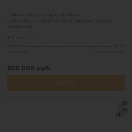
Пожарный резервуар Гринлос
стеклопластиковая 30-2500 горизонтальная
подземная
В наличии
Объем:
30 м3
Материал:
стеклопластик
858 000
руб.
КУПИТЬ
Объем:
30 м3
0
Д х Ш х В:
6.2х2.5х2.5 м
0
Диаметр:
2.5 м
Материал:
стеклопластик
Вес:
1080.64827 кг