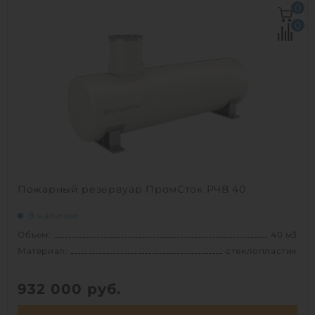
Объем:
30 м3
0
Д х Ш х В:
7.3х2.3х2.3 м
0
Диаметр:
2.3 м
Материал:
стеклопластик
Вес:
1073 кг
Способ установки:
подземный
1
Пожарный резервуар ПромСток РЧВ 40
В наличии
Объем:
40 м3
Материал:
стеклопластик
932 000
руб.