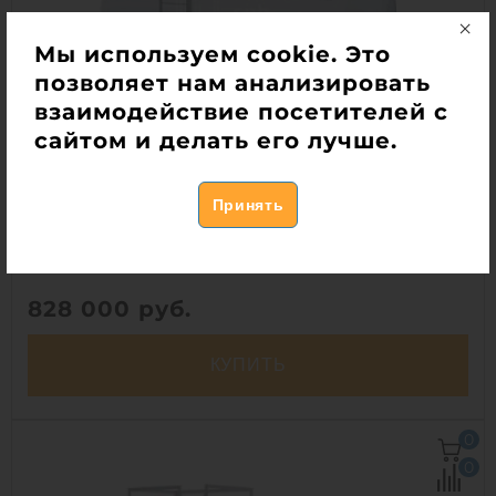
Мы используем cookie. Это
1
позволяет нам анализировать
взаимодействие посетителей с
сайтом и делать его лучше.
Пожарный резервуар ПромСток ЕХ 40
В наличии
Объем:
40 м3
Материал:
стеклопластик
828 000
руб.
КУПИТЬ
Объем:
40 м3
0
Диаметр:
2.2 м
0
Материал:
стеклопластик