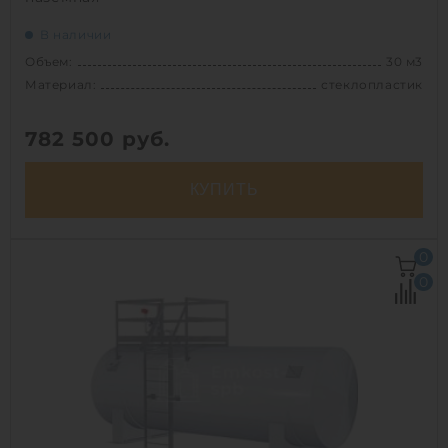
В наличии
Объем:
30 м3
Материал:
стеклопластик
782 500
руб.
КУПИТЬ
Объем:
30 м3
0
Д х Ш х В:
3х3х4.2 м
0
Диаметр:
3 м
Материал:
стеклопластик
Вес:
732 кг
Способ установки:
наземный
1