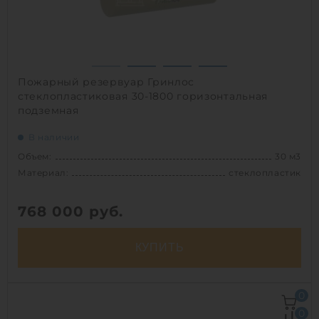
1
Пожарный резервуар Гринлос
стеклопластиковая 30-1800 горизонтальная
подземная
В наличии
Объем:
30 м3
Материал:
стеклопластик
768 000
руб.
КУПИТЬ
Объем:
30 м3
0
Д х Ш х В:
11.9х1.8х1.8 м
0