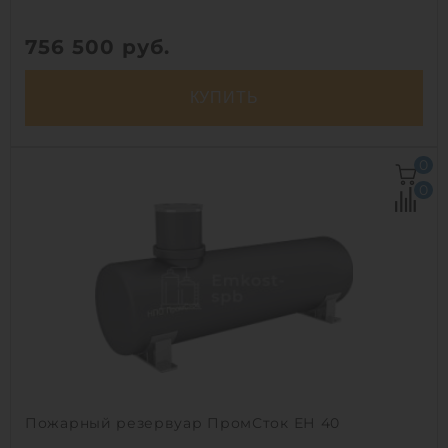
756 500
руб.
КУПИТЬ
Объем:
40 м3
0
Диаметр:
2 м
0
Материал:
стеклопластик
Вес:
2020 кг
Способ установки:
наземный /
подземный
1
Пожарный резервуар ПромСток ЕН 40