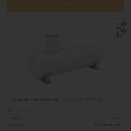
КУПИТЬ
Объем:
40 м3
0
Диаметр:
2 м
0
Материал:
стеклопластик
Вес:
2020 кг
Способ установки:
наземный /
подземный
1
Пожарный резервуар ПромСток РЧВ 40
В наличии
Объем:
40 м3
Материал:
стеклопластик