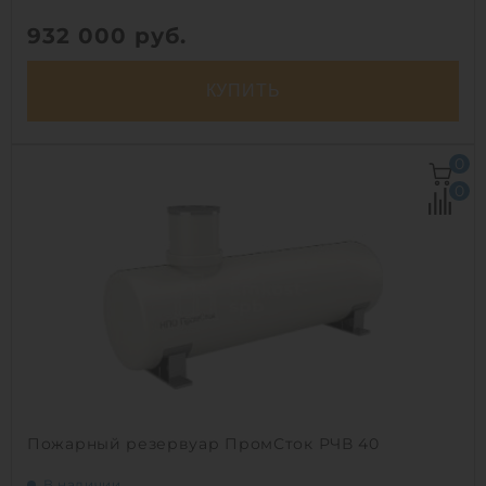
932 000
руб.
КУПИТЬ
Объем:
40 м3
0
Диаметр:
2.4 м
0
Материал:
стеклопластик
Вес:
2420 кг
Способ установки:
наземный /
подземный
1
Пожарный резервуар ПромСток РЧВ 40
В наличии