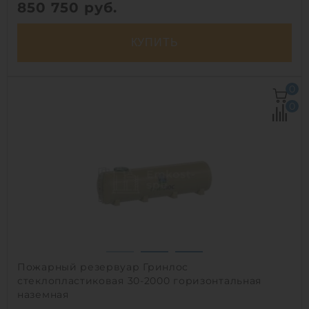
850 750
руб.
КУПИТЬ
Объем:
30 м3
0
Д х Ш х В:
3х3х4.2 м
0
Диаметр:
3 м
Материал:
стеклопластик
Вес:
732 кг
Способ установки:
полуподземный
1
Пожарный резервуар Гринлос
стеклопластиковая 30-2000 горизонтальная
наземная