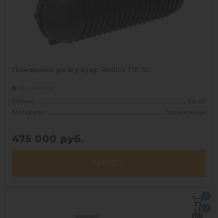
Пожарный резервуар Rodlex ПР 30
В наличии
Объем:
30 м3
Материал:
полиэтилен
475 000
руб.
КУПИТЬ
Объем:
30 м3
0
Д х Ш х В:
8.7х2.4х2.4 м
0
Диаметр:
2.4 м