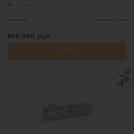
В наличии
Объем:
30 м3
Материал:
стеклопластик
858 000
руб.
КУПИТЬ
Объем:
30 м3
0
Д х Ш х В:
9.5х2х2 м
0
Диаметр:
2 м
Материал:
стеклопластик
Вес:
773 кг
Способ установки:
наземный
1