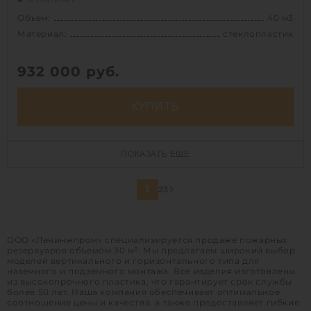
Объем:
40 м3
Материал:
стеклопластик
932 000
руб.
КУПИТЬ
Объем:
40 м3
ПОКАЗАТЬ ЕЩЕ
Диаметр:
2.2 м
Материал:
стеклопластик
1
2
3
Вес:
2250 кг
Способ установки:
наземный /
подземный
ООО «Ленинжпром» специализируется продаже пожарных
резервуаров объемом 30 м³. Мы предлагаем широкий выбор
моделей вертикального и горизонтального типа для
наземного и подземного монтажа. Все изделия изготовлены
1
из высокопрочного пластика, что гарантирует срок службы
более 50 лет. Наша компания обеспечивает оптимальное
соотношение цены и качества, а также предоставляет гибкие