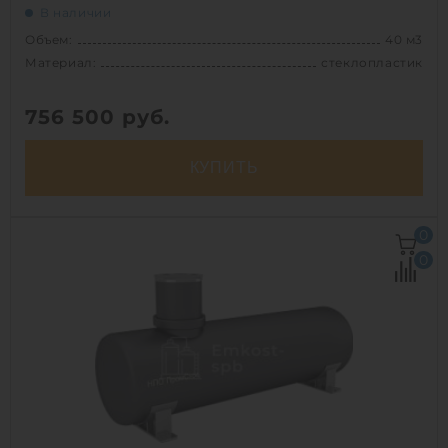
В наличии
Объем:
40 м3
Материал:
стеклопластик
756 500
руб.
КУПИТЬ
Объем:
40 м3
0
Диаметр:
2.2 м
0
Материал:
стеклопластик
Вес:
2250 кг
Способ установки:
наземный /
подземный
1