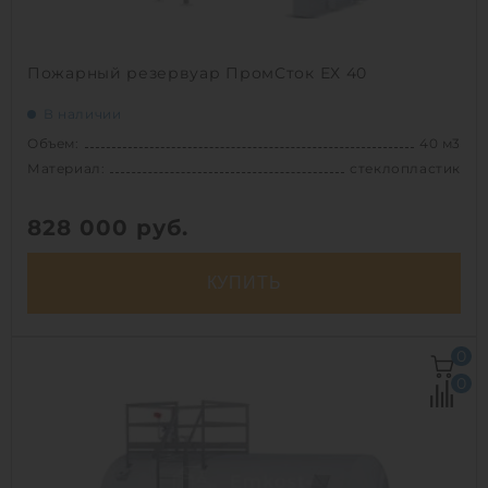
Пожарный резервуар ПромСток ЕХ 40
В наличии
Объем:
40 м3
Материал:
стеклопластик
828 000
руб.
КУПИТЬ
Объем:
40 м3
0
Диаметр:
2.4 м
0
Материал:
стеклопластик
Вес:
2420 кг
Способ установки:
наземный /
подземный