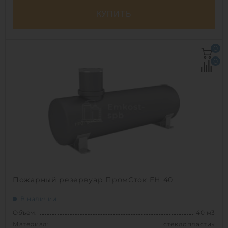
КУПИТЬ
Объем:
30 м3
0
Диаметр:
2.4 м
0
Материал:
стеклопластик
Вес:
1790 кг
Способ установки:
наземный /
подземный
1
Пожарный резервуар ПромСток ЕН 40
В наличии
Объем:
40 м3
Материал:
стеклопластик