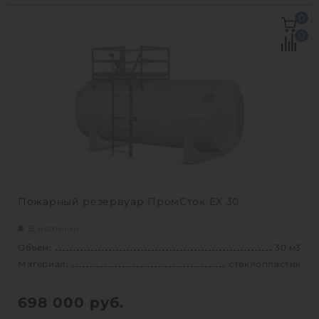
Объем:
30 м3
0
Диаметр:
2 м
0
Материал:
стеклопластик
Вес:
1790 кг
Способ установки:
наземный /
подземный
1
Пожарный резервуар ПромСток ЕХ 30
В наличии
Объем:
30 м3
Материал:
стеклопластик
698 000
руб.