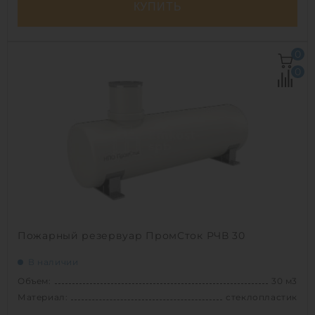
КУПИТЬ
Объем:
30 м3
0
Д х Ш х В:
9.5х2х2 м
0
Диаметр:
2 м
Материал:
стеклопластик
Вес:
773 кг
Способ установки:
подземный
1
Пожарный резервуар ПромСток РЧВ 30
В наличии
Объем:
30 м3
Материал:
стеклопластик