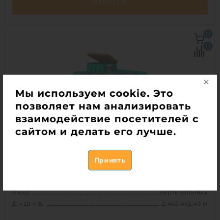
КУПИТЬ
Вход:
вертикальный
0
Д х Ш х В:
2.4х2.4х2.43 м
0
Размеры люка:
1110х870х160 мм
1
Мы используем cookie. Это
позволяет нам анализировать
взаимодействие посетителей с
сайтом и делать его лучше.
Погреб TORTILA 3.0 серия Modern
В наличии
Вход:
вертикальный
Д х Ш х В:
2.4х2.4х2.43 м