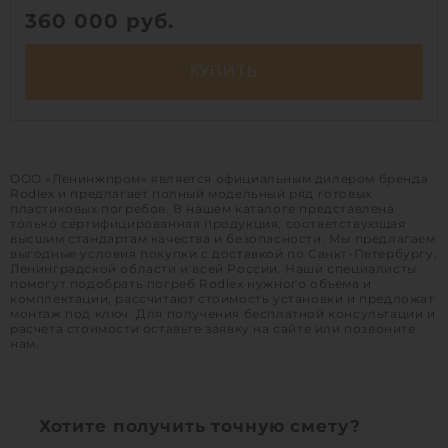
360 000
руб.
КУПИТЬ
Вход:
вертикальный
Д х Ш х В:
2.4х2.4х2.43 м
ООО «Ленинжпром» является официальным дилером бренда
Объем:
10 м3
Rodlex и предлагает полный модельный ряд готовых
Размеры люка:
1110х870х160 мм
пластиковых погребов. В нашем каталоге представлена
только сертифицированная продукция, соответствующая
Освещение:
1
высшим стандартам качества и безопасности. Мы предлагаем
выгодные условия покупки с доставкой по Санкт-Петербургу,
Ленинградской области и всей России. Наши специалисты
помогут подобрать погреб Rodlex нужного объема и
1
комплектации, рассчитают стоимость установки и предложат
монтаж под ключ. Для получения бесплатной консультации и
расчета стоимости оставьте заявку на сайте или позвоните
нам.
Хотите получить точную смету?