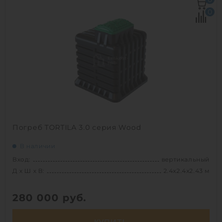
Д х Ш х В:
1.94х1.94х2.14 м
0
Размеры люка:
1110х870х160 мм
Освещение:
1
1
Погреб TORTILA 3.0 серия Wood
В наличии
Вход:
вертикальный
Д х Ш х В:
2.4х2.4х2.43 м
280 000
руб.