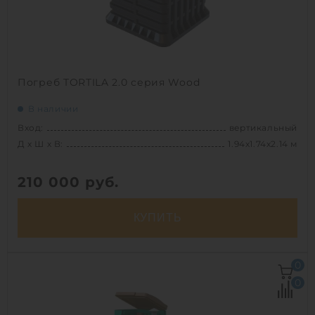
Погреб TORTILA 2.0 серия Wood
В наличии
Вход:
вертикальный
Д х Ш х В:
1.94х1.74х2.14 м
210 000
руб.
КУПИТЬ
Вход:
вертикальный
0
Д х Ш х В:
1.94х1.74х2.14 м
0
Размеры люка:
1110х870х160 мм