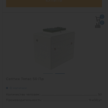
КУПИТЬ
Количество человек:
50
0
Залповый сброс:
1500 л
0
Производительность:
9 м3/сут
Энергопотребление:
9 кВт/сут
Д х Ш х В:
3.3х2.2х3 м
Вес:
1225 кг
Проживание:
постоянное
1
Септик Топас 50 Пр
В наличии
Количество человек:
50
Производительность:
9 м3/сут