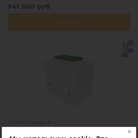
941 500
руб.
КУПИТЬ
Количество человек:
50
0
Залповый сброс:
1500 л
0
Производительность:
9 м3/сут
Энергопотребление:
9 кВт/сут
Д х Ш х В:
3.2х2.2х3 м
Вес:
1235 кг
Проживание:
постоянное
1
Септик Топаэро 9
В наличии