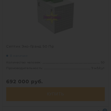
Д х Ш х В:
3х2.16х3.01 м
Вес:
1200 кг
Проживание:
постоянное
1
Септик Эко-Гранд 50 Пр
В наличии
Количество человек:
50
Производительность:
9 м3/сут
692 000
руб.
КУПИТЬ
Количество человек:
50
0