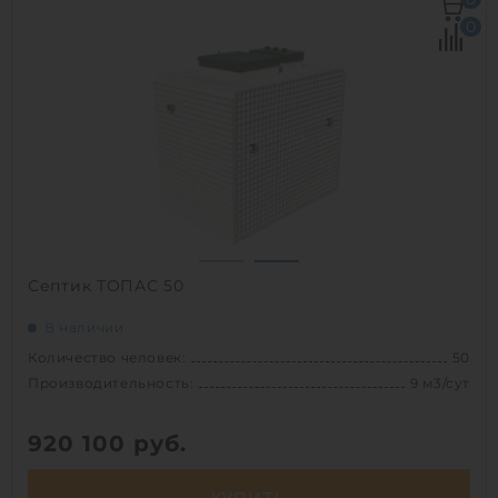
Залповый сброс:
1900 л
0
Производительность:
9 м3/сут
Энергопотребление:
6.3 кВт/сут
Д х Ш х В:
3х2.16х3.01 м
Вес:
1200 кг
Проживание:
постоянное
1
Септик ТОПАС 50
В наличии
Количество человек:
50
Производительность:
9 м3/сут
920 100
руб.