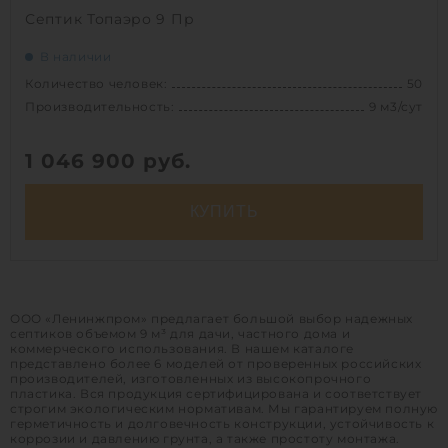
Септик Топаэро 9 Пр
В наличии
Количество человек:
50
Производительность:
9 м3/сут
1 046 900
руб.
КУПИТЬ
Количество человек:
50
Залповый сброс:
2250 л
ООО «Ленинжпром» предлагает большой выбор надежных
Производительность:
9 м3/сут
септиков объемом 9 м³ для дачи, частного дома и
Энергопотребление:
10.1 кВт/сут
коммерческого использования. В нашем каталоге
представлено более 6 моделей от проверенных российских
Д х Ш х В:
3.25х2.2х3 м
производителей, изготовленных из высокопрочного
пластика. Вся продукция сертифицирована и соответствует
Вес:
960 кг
строгим экологическим нормативам. Мы гарантируем полную
герметичность и долговечность конструкции, устойчивость к
Проживание:
постоянное
коррозии и давлению грунта, а также простоту монтажа.