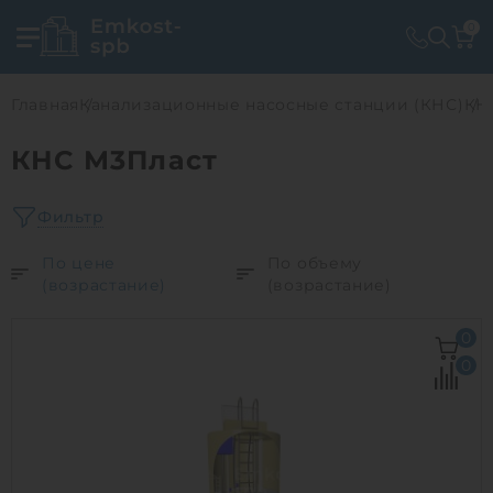
0
Главная
Канализационные насосные станции (КНС)
КН
КНС М3Пласт
Фильтр
По цене
По объему
(возрастание)
(возрастание)
0
0