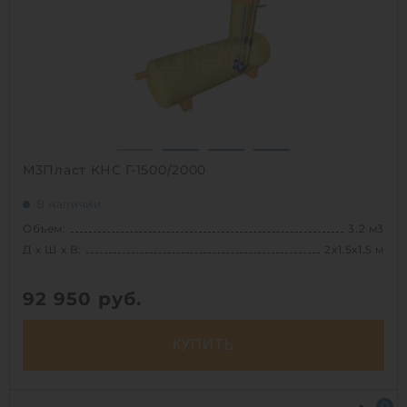
1
М3Пласт КНС Г-1500/2000
В наличии
Объем:
3.2 м3
Д х Ш х В:
2х1.5х1.5 м
92 950
руб.
КУПИТЬ
Д х Ш х В:
2х1.5х1.5 м
0