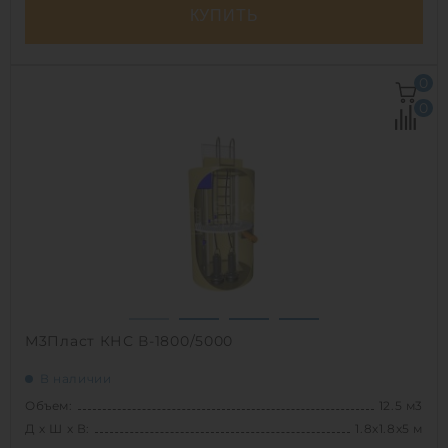
КУПИТЬ
Д х Ш х В:
4х1.8х1.8 м
0
Объем:
9.7 м3
0
Срок службы:
50 лет
1
М3Пласт КНС В-1800/5000
В наличии
Объем:
12.5 м3
Д х Ш х В:
1.8х1.8х5 м