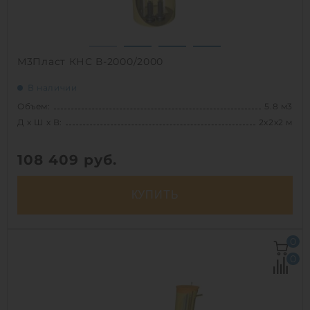
М3Пласт КНС В-2000/2000
В наличии
Объем:
5.8 м3
Д х Ш х В:
2х2х2 м
108 409
руб.
КУПИТЬ
Д х Ш х В:
2х2х2 м
0
Объем:
5.8 м3
0
Срок службы:
50 лет