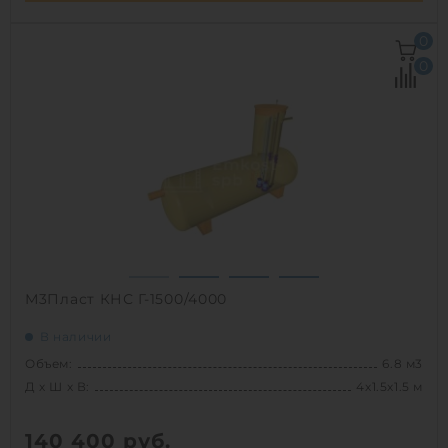
Д х Ш х В:
1.5х1.5х4 м
0
Объем:
6.8 м3
0
Срок службы:
50 лет
1
М3Пласт КНС Г-1500/4000
В наличии
Объем:
6.8 м3
Д х Ш х В:
4х1.5х1.5 м
140 400
руб.