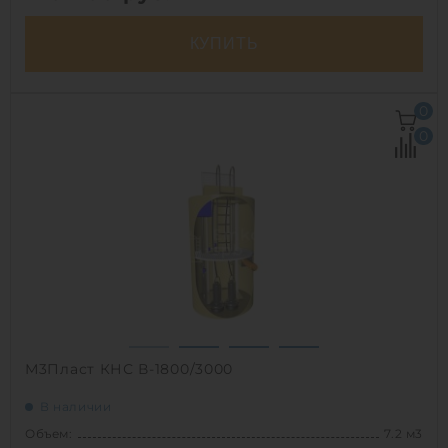
КУПИТЬ
Д х Ш х В:
4х1.5х1.5 м
0
Объем:
6.8 м3
0
Срок службы:
50 лет
1
М3Пласт КНС В-1800/3000
В наличии
Объем:
7.2 м3