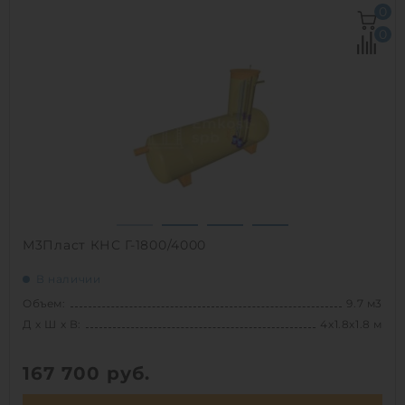
Д х Ш х В:
1.5х1.5х5 м
0
Объем:
8.5 м3
0
Срок службы:
50 лет
1
М3Пласт КНС Г-1800/4000
В наличии
Объем:
9.7 м3
Д х Ш х В:
4х1.8х1.8 м
167 700
руб.