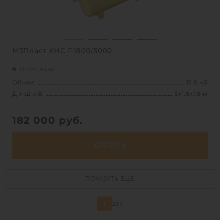
М3Пласт КНС Г-1800/5000
В наличии
Объем:
12.5 м3
Д х Ш х В:
5х1.8х1.8 м
182 000
руб.
КУПИТЬ
Д х Ш х В:
5х1.8х1.8 м
ПОКАЗАТЬ ЕЩЕ
Объем:
12.5 м3
Срок службы:
50 лет
1
2
3