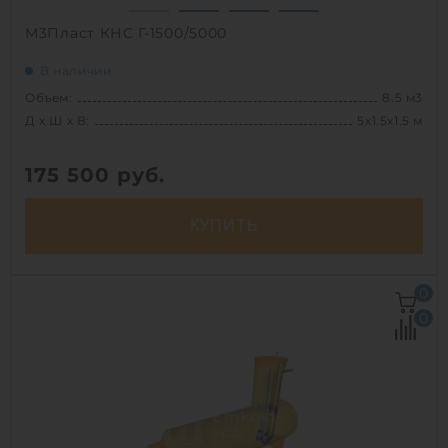
М3Пласт КНС Г-1500/5000
В наличии
Объем:
8.5 м3
Д х Ш х В:
5х1.5х1.5 м
175 500
руб.
КУПИТЬ
Д х Ш х В:
5х1.5х1.5 м
0
Объем:
8.5 м3
0
Срок службы:
50 лет
1