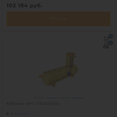
102 184
руб.
КУПИТЬ
Д х Ш х В:
1.8х1.8х2 м
0
Объем:
4.6 м3
0
Срок службы:
50 лет
1
М3Пласт КНС Г-1500/3000
В наличии