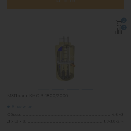
КУПИТЬ
Д х Ш х В:
1.5х1.5х3 м
0
Объем:
5 м3
0
Срок службы:
50 лет
1
М3Пласт КНС В-1800/2000
В наличии
Объем:
4.6 м3
Д х Ш х В:
1.8х1.8х2 м