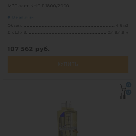
М3Пласт КНС Г-1800/2000
В наличии
Объем:
4.6 м3
Д х Ш х В:
2х1.8х1.8 м
107 562
руб.
КУПИТЬ
Д х Ш х В:
2х1.8х1.8 м
0
Объем:
4.6 м3
0
Срок службы:
50 лет
1