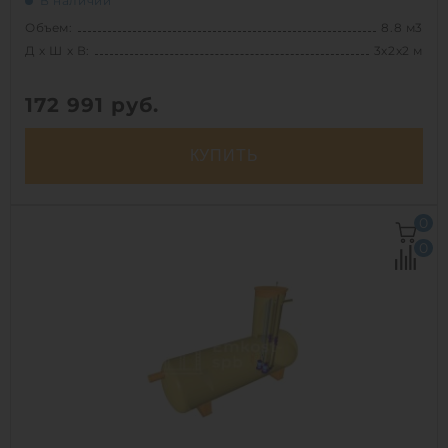
В наличии
Объем:
8.8 м3
Д х Ш х В:
3х2х2 м
172 991
руб.
КУПИТЬ
Д х Ш х В:
3х2х2 м
0
Объем:
8.8 м3
0
Срок службы:
50 лет
1