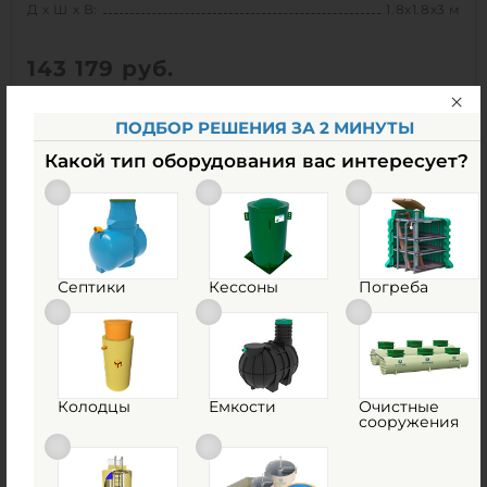
Д х Ш х В:
1.8х1.8х3 м
143 179
руб.
КУПИТЬ
ПОДБОР РЕШЕНИЯ ЗА 2 МИНУТЫ
Какой тип оборудования вас интересует?
Д х Ш х В:
1.8х1.8х3 м
0
Объем:
7.2 м3
0
Срок службы:
50 лет
Септики
Кессоны
Погреба
1
Колодцы
Емкости
Очистные
сооружения
М3Пласт КНС Г-1800/3000