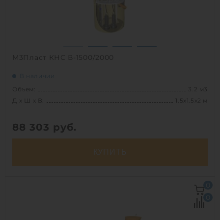
М3Пласт КНС В-1500/2000
В наличии
Объем:
3.2 м3
Д х Ш х В:
1.5х1.5х2 м
88 303
руб.
КУПИТЬ
Д х Ш х В:
1.5х1.5х2 м
0
Объем:
3.2 м3
0
Срок службы:
50 лет