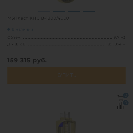
М3Пласт КНС В-1800/4000
В наличии
Объем:
9.7 м3
Д х Ш х В:
1.8х1.8х4 м
159 315
руб.
КУПИТЬ
Д х Ш х В:
1.8х1.8х4 м
0
Объем:
9.7 м3
0
Срок службы:
50 лет
1