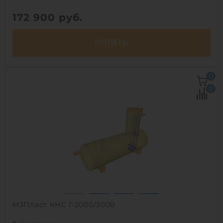
172 900
руб.
КУПИТЬ
Д х Ш х В:
1.8х1.8х5 м
0
Объем:
12.5 м3
0
Срок службы:
50 лет
1
М3Пласт КНС Г-2000/3000