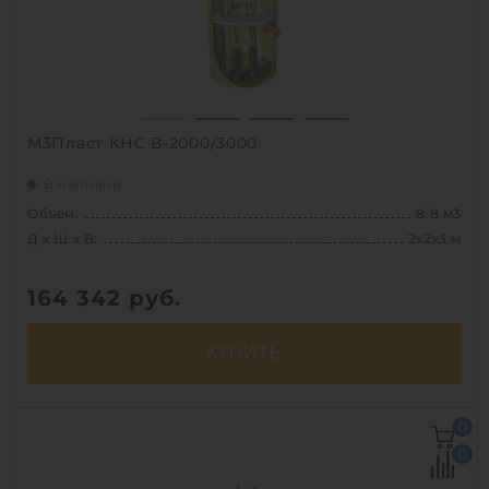
М3Пласт КНС В-2000/3000
В наличии
Объем:
8.8 м3
Д х Ш х В:
2х2х3 м
164 342
руб.
КУПИТЬ
Д х Ш х В:
2х2х3 м
0
Объем:
8.8 м3
0
Срок службы:
50 лет