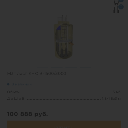
Объем:
3.2 м3
0
Срок службы:
50 лет
1
М3Пласт КНС В-1500/3000
В наличии
Объем:
5 м3
Д х Ш х В:
1.5х1.5х3 м
100 888
руб.