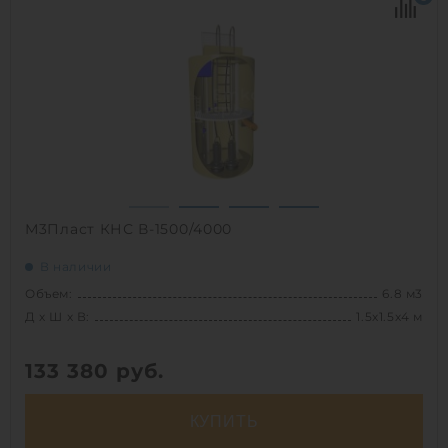
Срок службы:
50 лет
1
М3Пласт КНС В-1500/4000
В наличии
Объем:
6.8 м3
Д х Ш х В:
1.5х1.5х4 м
133 380
руб.
КУПИТЬ