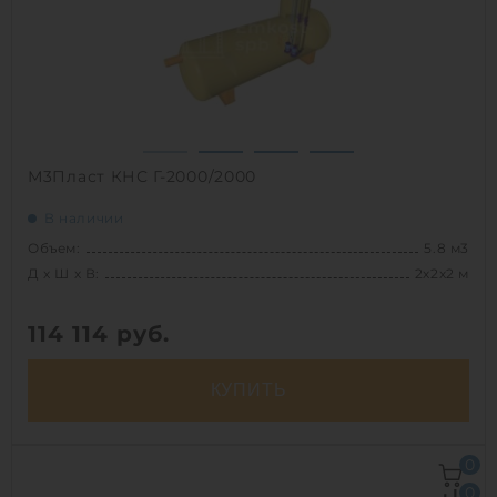
1
М3Пласт КНС Г-2000/2000
В наличии
Объем:
5.8 м3
Д х Ш х В:
2х2х2 м
114 114
руб.
КУПИТЬ
Д х Ш х В:
2х2х2 м
0
Объем:
5.8 м3
0