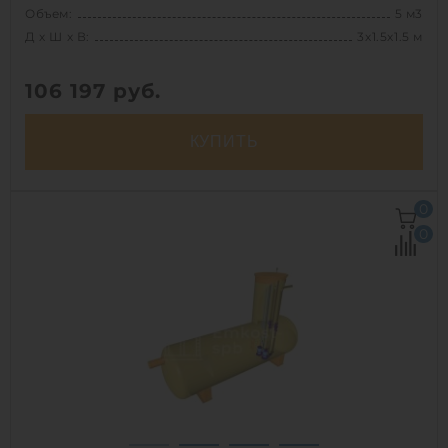
Объем:
5 м3
Д х Ш х В:
3х1.5х1.5 м
106 197
руб.
КУПИТЬ
Д х Ш х В:
3х1.5х1.5 м
0
Объем:
5 м3
0
Срок службы:
50 лет
1