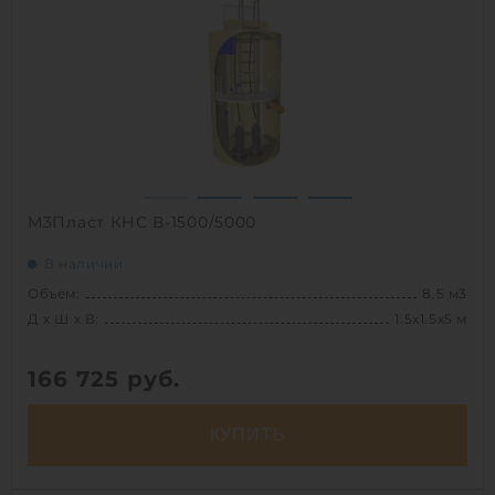
1
М3Пласт КНС В-1500/5000
В наличии
Объем:
8.5 м3
Д х Ш х В:
1.5х1.5х5 м
166 725
руб.
КУПИТЬ