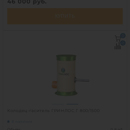
46 000
руб.
КУПИТЬ
Объем:
0.8 м3
0
Рабочая температура:
от -30°C до +30°C C
0
Диаметр:
0.8 м
Высота без горловины:
1500 мм
Вес:
54.2 кг
1
Колодец-гаситель ГРИНЛОС Г 800/1500
В наличии
Объем:
0.8 м3