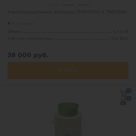
Канализационный колодец ГРИНЛОС К 750/1000
В наличии
Объем:
0.44 м3
Рабочая температура:
+30/-30 C
38 000
руб.
КУПИТЬ
Объем:
0.44 м3
0
Рабочая температура:
+30/-30 C
0
Диаметр:
0.75 м
Высота без горловины:
1000 мм
Вес:
34 кг