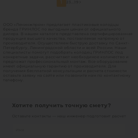
1
2
3
...
19
Высота без горловины:
1500 мм
Вес:
44 кг
ООО «Ленинжпром» предлагает пластиковые колодцы
бренда ГРИНЛОС по выгодным ценам от официального
дилера. В нашем каталоге представлена сертифицированная
1
продукция высшего качества, поставляемая напрямую от
производителя. Осуществляем быструю доставку по Санкт-
Петербургу, Ленинградской области и всей России. Наши
специалисты помогут подобрать колодец ГРИНЛОС под
конкретные задачи, рассчитают необходимое количество и
предложат профессиональный монтаж. Все оборудование
имеет официальную гарантию от производителя. Для
получения бесплатной консультации и расчета стоимости
оставьте заявку на сайте или позвоните нам по контактному
телефону.
Хотите получить точную смету?
Оставьте контакты — наш инженер подготовит расчет