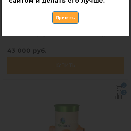
сайтом и делать его лучше.
Перепадный колодец ГРИНЛОС Пп 800/1000
В наличии
Объем:
0.5 м3
Рабочая температура:
от -30°C до +30°C C
43 000
руб.
КУПИТЬ
Объем:
0.5 м3
0
Рабочая температура:
от -30°C до +30°C C
0
Диаметр:
0.8 м
Высота без горловины:
1000 мм
Вес:
39.1 кг