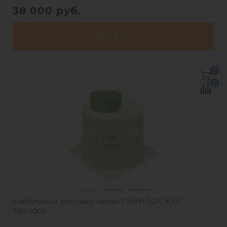
38 000
руб.
КУПИТЬ
Объем:
0.44 м3
0
Рабочая температура:
+30/-30 C
0
Диаметр:
0.75 м
Высота без горловины:
1000 мм
Вес:
34 кг
1
Kабельный колодец связи ГРИНЛОС ККС
750/1000