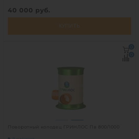
40 000
руб.
КУПИТЬ
Объем:
0.5 м3
0
Рабочая температура:
от -30°C до +30°C C
0
Диаметр:
0.8 м
Высота без горловины:
1000 мм
Вес:
39.1 кг
1
Поворотный колодец ГРИНЛОС Пв 800/1000
В наличии