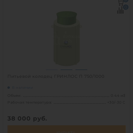
Рабочая температура:
+30/-30 C
0
Диаметр:
0.75 м
Высота без горловины:
1000 мм
Вес:
39 кг
1
Питьевой колодец ГРИНЛОС П 750/1000
В наличии
Объем:
0.44 м3
Рабочая температура:
+30/-30 C
38 000
руб.