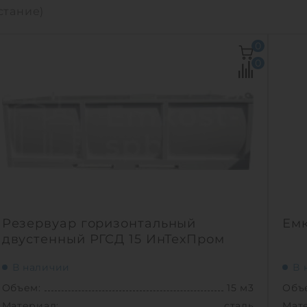
стание)
0
0
Резервуар горизонтальный
Емк
двустенный РГСД 15 ИнТехПром
В наличии
В 
Объем:
15 м3
Объ
Материал:
сталь
Мат