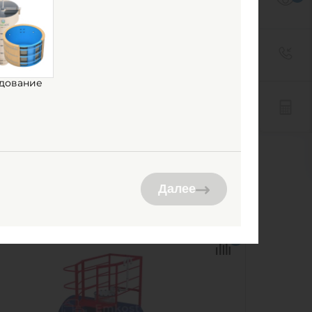
ость ГРИНЛОС стальная 15 м3
ртикальная наземная ГРИНЛОС
дование
наличии
ем:
15 м3
ериал:
сталь
5 000
руб.
КУПИТЬ
Далее
ем:
15 м3
0
Ш х В:
2.2х2.2х4.1 м
0
метр:
2.2 м
ериал:
сталь
296 кг
соб установки:
наземный