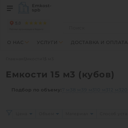
О НАС
УСЛУГИ
ДОСТАВКА И ОПЛАТА
Главная
Емкости
15 м3
Емкости 15 м3 (кубов)
Подбор по объему:
7 м3
8 м3
9 м3
10 м3
12 м3
20
Цена
Объем
Материал
Способ уст