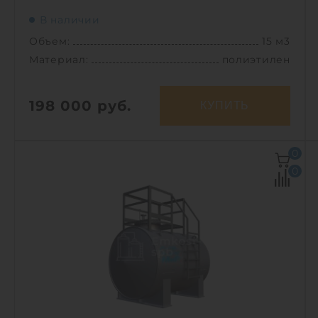
В наличии
Объем:
15 м3
Материал:
полиэтилен
198 000
руб.
КУПИТЬ
Объем:
15 м3
0
Д х Ш х В:
4.9х2.4х2.5 м
0
Диаметр:
2.4 м
Материал:
полиэтилен
Вес:
550 кг
Способ установки:
подземный
1