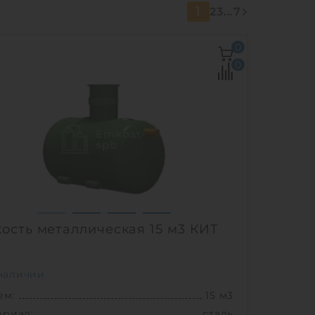
1
2
3
...
7
0
0
ость металлическая 15 м3 КИТ
наличии
ем:
15 м3
ериал:
сталь