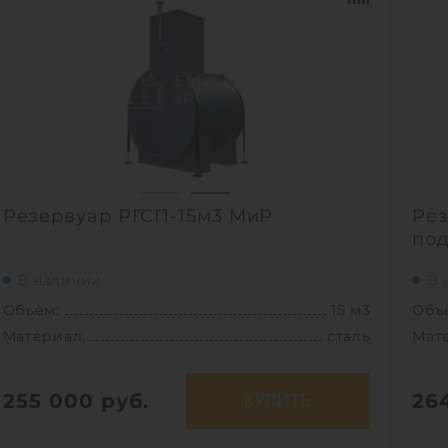
1
Резервуар РГСП-15м3 МиР
Рез
под
В наличии
В 
Объем:
15 м3
Объ
Материал:
сталь
Мат
255 000
руб.
26
КУПИТЬ