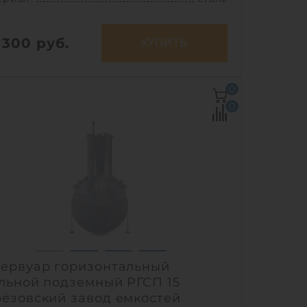
 300
руб.
КУПИТЬ
ем:
15 м3
0
ериал:
сталь
0
1
ервуар горизонтальный
льной подземный РГСП 15
ёзовский завод емкостей