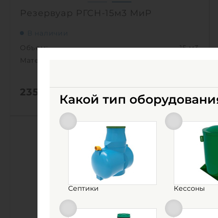
Резервуар РГСН-15м3 МиР
В наличии
Объем:
15 м3
Материал:
сталь
235 000
руб.
КУПИТЬ
Какой тип оборудовани
Объем:
15 м3
0
Материал:
сталь
0
Вес:
1550 кг
1
Септики
Кессоны