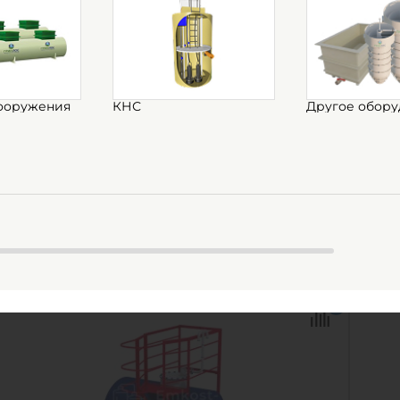
Емкость Цельносварной резервуар
Емк
РВС 15 м Стилар
ве
ооружения
КНС
Другое обору
В наличии
В 
Объем:
15 м3
Объ
Материал:
сталь
Мат
245 000
руб.
24
КУПИТЬ
Объем:
15 м3
Объ
0
Материал:
сталь
Д х 
0
Диа
Мат
1
Вес:
Спо