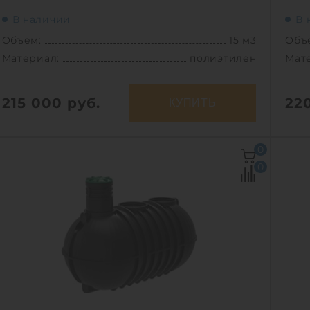
В наличии
В 
Объем:
15 м3
Объ
Материал:
полиэтилен
Мат
215 000
руб.
22
КУПИТЬ
Объем:
15 м3
Объ
0
Д х Ш х В:
4.9х2.4х2.5 м
Д х 
0
Диаметр:
2.4 м
Мат
Материал:
полиэтилен
Вес:
Вес:
540 кг
Спо
Способ установки:
подземный
1