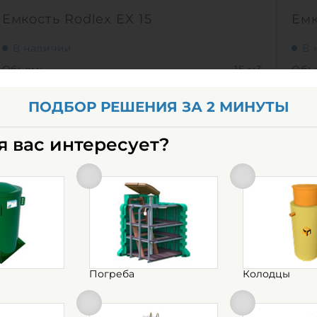
Емкость Rodlex ЕХ 15
Емк
В наличии
В 
Объем:
15 м3
Объ
Материал:
полиэтилен
Мат
ПОДБОР РЕШЕНИЯ ЗА 2 МИНУТЫ
235 000
руб.
24
КУПИТЬ
я вас интересует?
Объем:
15 м3
Объ
0
Д х Ш х В:
4.75х2.4х2.4 м
Д х 
0
Диаметр:
2.5 м
Диа
Материал:
полиэтилен
Мат
Вес:
700 кг
Вес:
Способ установки:
наземный
Спо
Погреба
Колодцы
1