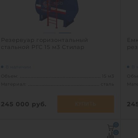
Резервуар горизонтальный
Емк
стальной РГС 15 м3 Стилар
рез
В наличии
В 
Объем:
15 м3
Объ
Материал:
сталь
Мат
245 000
руб.
24
КУПИТЬ
Объем:
15 м3
Объ
0
Материал:
сталь
Мат
0
Вес:
1800 кг
Вес: