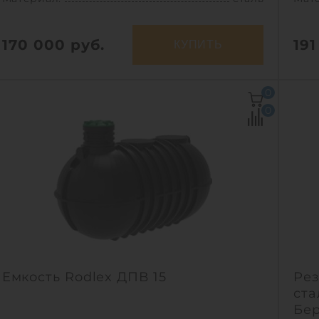
170 000
руб.
191
КУПИТЬ
Объем:
15 м3
Объ
0
Материал:
сталь
Мат
0
Вес:
3005 кг
1
Емкость Rodlex ДПВ 15
Рез
ста
Бер