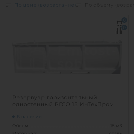
По цене (возрастание)
По объему (возра
0
0
Резервуар горизонтальный
одностенный РГСО 15 ИнТехПром
В наличии
Объем:
15 м3
Материал:
сталь