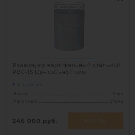
Материал:
сталь
Вес:
1800 кг
Способ установки:
наземный
1
Резервуар вертикальный стальной
РВС-15 ЦентрСнабПром
В наличии
Объем:
15 м3
Материал:
сталь
246 000
руб.
КУПИТЬ