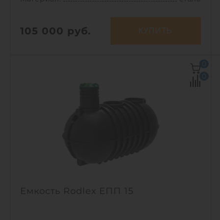
105 000
руб.
КУПИТЬ
Объем:
15 м3
0
Материал:
сталь
0
Вес:
1819 кг
1
Емкость Rodlex ЕПП 15