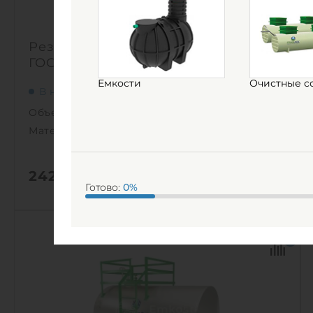
Резервуар горизонтальный РГС-15
ГОСТ металл
Емкости
Очистные с
В наличии
Объем:
15 м3
Материал:
сталь
242 959
руб.
КУПИТЬ
Готово:
0
%
Объем:
15 м3
0
Материал:
сталь
0
Вес:
1611 кг
1