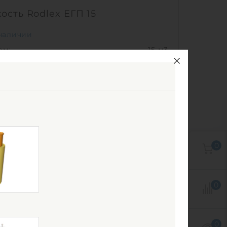
ость Rodlex ЕГП 15
наличии
ем:
15 м3
ериал:
полиэтилен
0 000
руб.
КУПИТЬ
ем:
15 м3
0
Ш х В:
4.9х2.4х2.4 м
0
0
метр:
2.4 м
ериал:
полиэтилен
580 кг
0
соб установки:
подземный
1
0