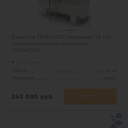
Емкость ГРИНЛОС стальная 15 м3
горизонтальная наземная
ГРИНЛОС
В наличии
Объем:
15 м3
Материал:
сталь
245 000
руб.
КУПИТЬ
Объем:
15 м3
0
Д х Ш х В:
5х2.1х2.3 м
0
Диаметр:
2.1 м