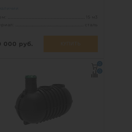
наличии
ем:
15 м3
ериал:
сталь
0 000
руб.
КУПИТЬ
ем:
15 м3
0
Ш х В:
4.5х2.01х2.1 м
0
ериал:
сталь
1900 кг
соб установки:
подземный
1