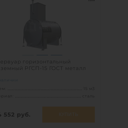
1
ервуар горизонтальный
земный РГСП-15 ГОСТ металл
наличии
ем:
15 м3
ериал:
сталь
4 552
руб.
КУПИТЬ