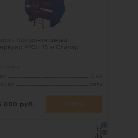
1
ость Горизонтальный
ервуар РГСН 15 м Стилар
наличии
ем:
15 м3
ериал:
сталь
5 000
руб.
КУПИТЬ
ем:
15 м3
0
ериал:
сталь
0
1800 кг