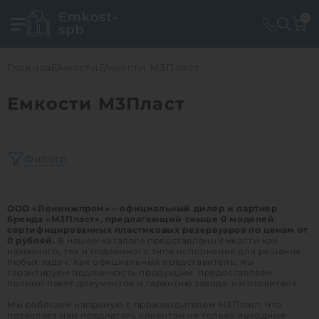
0
Главная
Емкости
Емкости М3Пласт
Емкости М3Пласт
Фильтр
ООО «Ленинжпром» – официальный дилер и партнер
бренда «М3Пласт», предлагающий свыше 0 моделей
сертифицированных пластиковых резервуаров по ценам от
0 рублей.
В нашем каталоге представлены емкости как
наземного, так и подземного типа исполнения для решения
любых задач. Как официальный представитель, мы
гарантируем подлинность продукции, предоставляем
полный пакет документов и гарантию завода-изготовителя.
Мы работаем напрямую с производителем М3Пласт, что
позволяет нам предлагать клиентам не только выгодные