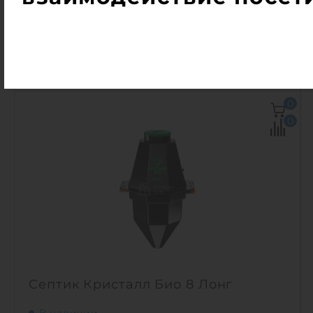
Производительность:
1 м3/сут
133 126
руб.
КУПИТЬ
Количество человек:
5
0
Залповый сброс:
300 л
0
Производительность:
1 м3/сут
Энергопотребление:
1 кВт/сут
Д х Ш х В:
1.38х1.38х2.29 м
Вес:
83 кг
Проживание:
постоянное
1
Септик Кристалл Био 8 Лонг