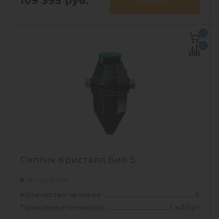
109 395
руб.
КУПИТЬ
Количество человек:
3
0
Залповый сброс:
250 л
0
Производительность:
0.6 м3/сут
Энергопотребление:
1 кВт/сут
Д х Ш х В:
1.38х1.38х1.65 м
Вес:
70 кг
Проживание:
постоянное
1
Септик Кристалл Био 5
В наличии
Количество человек:
5
Производительность:
1 м3/сут