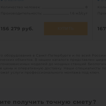
В наличии
В 
Количество человек:
8
Коли
Производительность:
1.6 м3/сут
Про
156 279
руб.
16
КУПИТЬ
Количество человек:
8
Кол
Залповый сброс:
600 л
Зал
Производительность:
1.6 м3/сут
Про
 оборудования в Санкт-Петербурге и по всей России
рческих объектов. В нашем каталоге представлен шир
Энергопотребление:
1 кВт/сут
Эне
ргонезависимых моделей до мощных станций биологич
Д х Ш х В:
1.7х1.7х2.29 м
Д х 
е цены и оперативную доставку. Наши специалисты п
ложат услуги профессионального монтажа под ключ.
Вес:
113 кг
Вес:
Проживание:
постоянное
Про
1
ите получить точную смету?