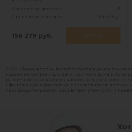
В наличии
Количество человек:
8
Производительность:
1.6 м3/сут
156 279
руб.
КУПИТЬ
Количество человек:
8
Залповый сброс:
600 л
Производительность:
1.6 м3/сут
ООО «Ленинжпром» является поставщиком очистного
надежные септики для дачи, частного дома и комме
Энергопотребление:
1 кВт/сут
различной производительности, от компактных эне
Д х Ш х В:
1.7х1.7х2.79 м
официальную гарантию от производителя, доступны
производительности, рассчитают стоимость и пред
Вес:
114 кг
Проживание:
постоянное
1
Хот