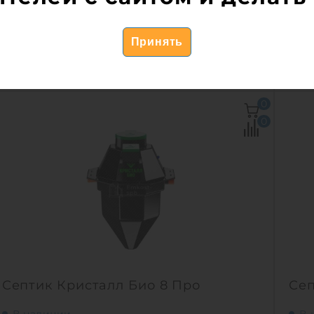
Производительность:
1 м3/сут
Про
144 703
руб.
14
КУПИТЬ
Количество человек:
5
Кол
0
Залповый сброс:
300 л
Зал
0
Производительность:
1 м3/сут
Про
Энергопотребление:
1 кВт/сут
Эне
Д х Ш х В:
1.38х1.38х2.79 м
Д х 
Вес:
87 кг
Вес:
Проживание:
постоянное
Про
1
Септик Кристалл Био 8 Про
Сеп