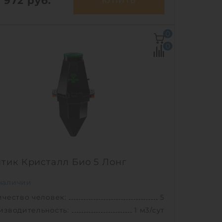
0 972
руб.
КУПИТЬ
ичество человек:
3
0
повый сброс:
250 л
0
изводительность:
0.6 м3/сут
ргопотребление:
1 кВт/сут
Ш х В:
1.38х1.38х1.65 м
70 кг
живание:
постоянное
1
тик Кристалл Био 5 Лонг
наличии
чество человек:
5
изводительность:
1 м3/сут