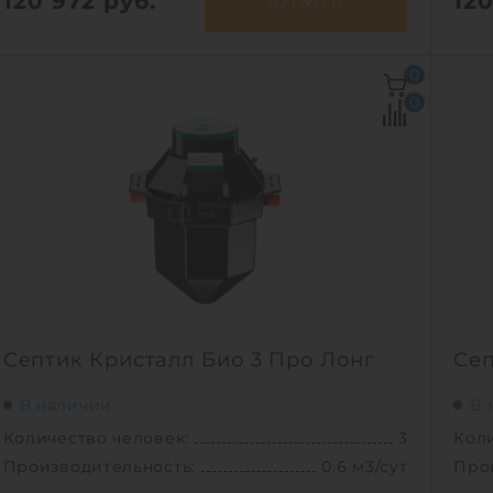
120 972
руб.
12
КУПИТЬ
Количество человек:
3
Кол
0
Залповый сброс:
250 л
Зал
0
Производительность:
0.6 м3/сут
Про
Энергопотребление:
1 кВт/сут
Эне
Д х Ш х В:
1.38х1.38х2.15 м
Д х 
Вес:
75 кг
Вес:
Проживание:
постоянное
Про
1
Септик Кристалл Био 3 Про Лонг
Сеп
В наличии
В 
Количество человек:
3
Коли
Производительность:
0.6 м3/сут
Про