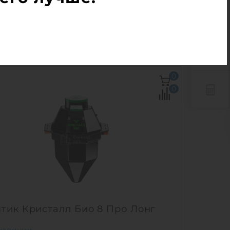
0
изводительность:
1.6 м3/сут
4 979
руб.
КУПИТЬ
ичество человек:
8
0
повый сброс:
600 л
0
изводительность:
1.6 м3/сут
ргопотребление:
1 кВт/сут
Ш х В:
1.7х1.7х2.29 м
110 кг
живание:
постоянное
1
тик Кристалл Био 8 Про Лонг