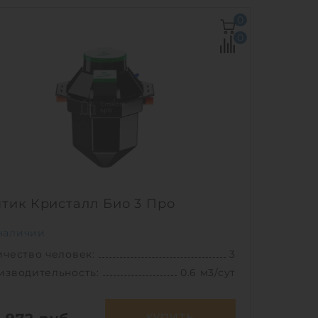
0
0
тик Кристалл Био 3 Про
наличии
чество человек:
3
изводительность:
0.6 м3/сут