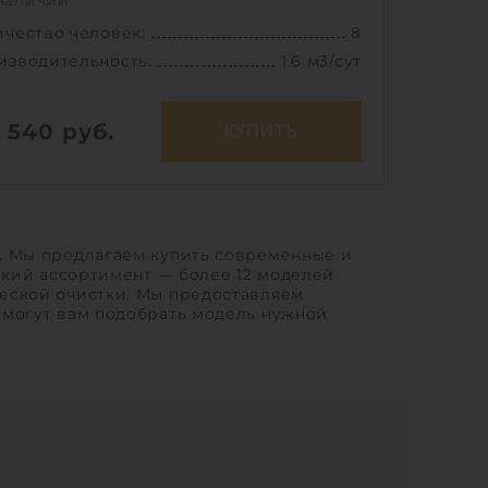
наличии
чество человек:
8
изводительность:
1.6 м3/сут
7 540
руб.
КУПИТЬ
ичество человек:
8
повый сброс:
600 л
изводительность:
1.6 м3/сут
. Мы предлагаем купить современные и
окий ассортимент — более 12 моделей
ргопотребление:
1 кВт/сут
еской очистки. Мы предоставляем
Ш х В:
1.7х1.7х2.79 м
омогут вам подобрать модель нужной
117 кг
живание:
постоянное
1