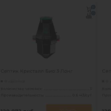
0
0
Септик Кристалл Био 3 Лонг
Сеп
В наличии
В 
Количество человек:
3
Коли
Производительность:
0.6 м3/сут
Про