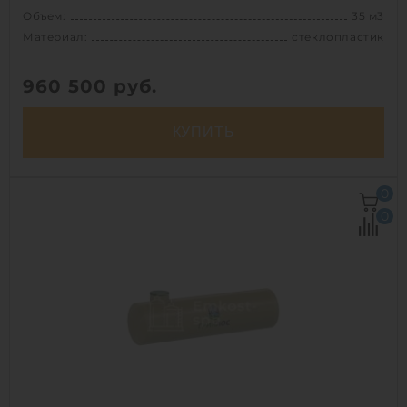
Объем:
35 м3
Материал:
стеклопластик
960 500
руб.
КУПИТЬ
Объем:
35 м3
0
Д х Ш х В:
13.6х1.8х1.8 м
0
Диаметр:
1.8 м
Материал:
стеклопластик
Вес:
996 кг
Способ установки:
наземный
1