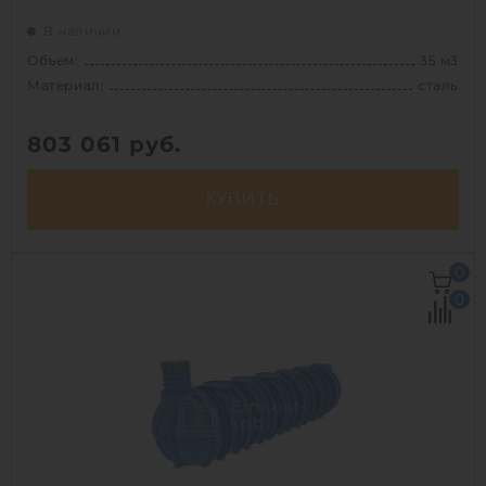
В наличии
Объем:
35 м3
Материал:
сталь
803 061
руб.
КУПИТЬ
Объем:
35 м3
0
Материал:
сталь
0
Вес:
5430 кг
1