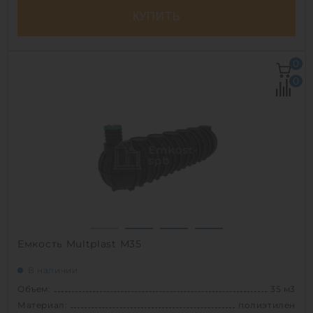
КУПИТЬ
Объем:
35 м3
0
Д х Ш х В:
9.7х2.4х2.4 м
0
Диаметр:
2.5 м
Материал:
полиэтилен
Вес:
1610 кг
Способ установки:
наземный
1
Емкость Multplast М35
В наличии
Объем:
35 м3
Материал:
полиэтилен