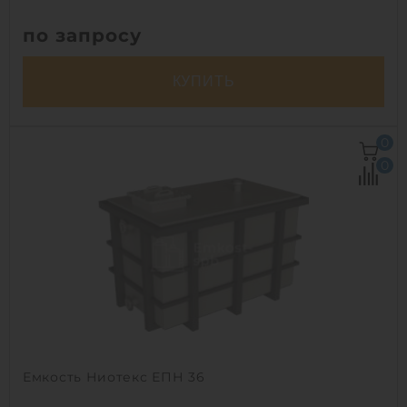
по запросу
КУПИТЬ
Объем:
35 м3
0
Д х Ш х В:
13.6х1.8х1.8 м
0
Диаметр:
1.8 м
Материал:
стеклопластик
Вес:
996 кг
Способ установки:
наземный,
подземный
1
Емкость Ниотекс ЕПН 36