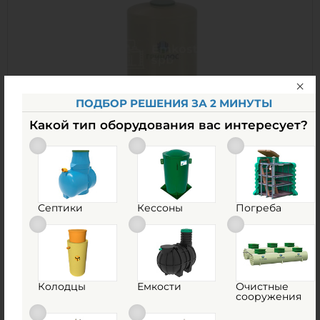
Материал:
стеклопластик
Вес:
1249 кг
Способ установки:
подземный
1
ПОДБОР РЕШЕНИЯ ЗА 2 МИНУТЫ
Какой тип оборудования вас интересует?
Емкость Гринлос стеклопластиковая 35-3000
вертикальная подземная
В наличии
Объем:
35 м3
Септики
Кессоны
Погреба
Материал:
стеклопластик
975 875
руб.
Колодцы
Емкости
Очистные
сооружения
КУПИТЬ