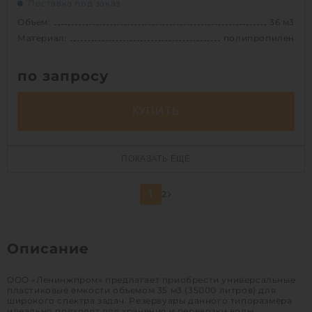
Поставка под заказ
Объем:
36 м3
Материал:
полипропилен
по запросу
КУПИТЬ
Объем:
36 м3
ПОКАЗАТЬ ЕЩЕ
Д х Ш х В:
6х4х1.5 м
Материал:
полипропилен
1
2
Способ установки:
наземный
Описание
1
ООО «Ленинжпром» предлагает приобрести универсальные
пластиковые емкости объемом 35 м3 (35000 литров) для
широкого спектра задач. Резервуары данного типоразмера
идеально подходят для хранения и перевозки воды,