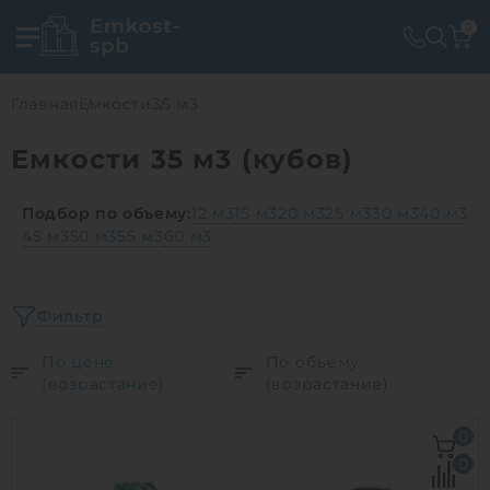
0
Главная
Емкости
35 м3
Емкости 35 м3 (кубов)
Подбор по объему:
12 м3
15 м3
20 м3
25 м3
30 м3
40 м3
45 м3
50 м3
55 м3
60 м3
Фильтр
По цене
По объему
(возрастание)
(возрастание)
0
0