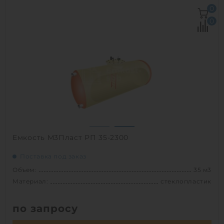
Объем:
35 м3
0
Д х Ш х В:
7.2х2.5х2.5 м
0
Диаметр:
2.5 м
Материал:
стеклопластик
Вес:
1254.91827 кг
Способ установки:
наземный,
подземный
1
Емкость М3Пласт РП 35-2300
Поставка под заказ
Объем:
35 м3
Материал:
стеклопластик
по запросу