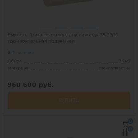
1
Емкость Гринлос стеклопластиковая 35-2300
горизонтальная подземная
В наличии
Объем:
35 м3
Материал:
стеклопластик
960 600
руб.
КУПИТЬ
Объем:
35 м3
0
Д х Ш х В:
8.5х2.3х2.3 м
0
Диаметр:
2.3 м