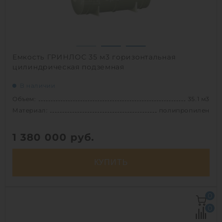
1
Емкость ГРИНЛОС 35 м3 горизонтальная
цилиндрическая подземная
В наличии
Объем:
35.1 м3
Материал:
полипропилен
1 380 000
руб.
КУПИТЬ
Объем:
35.1 м3
0
Д х Ш х В:
8х2.4х2.4 м
0
Диаметр:
2.4 м