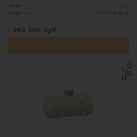
Объем:
35 м3
Материал:
стеклопластик
1 060 500
руб.
КУПИТЬ
Объем:
35 м3
0
Д х Ш х В:
7.2х2.5х2.5 м
0
Диаметр:
2.5 м
Материал:
стеклопластик
Вес:
1254.91827 кг
Способ установки:
наземный
1