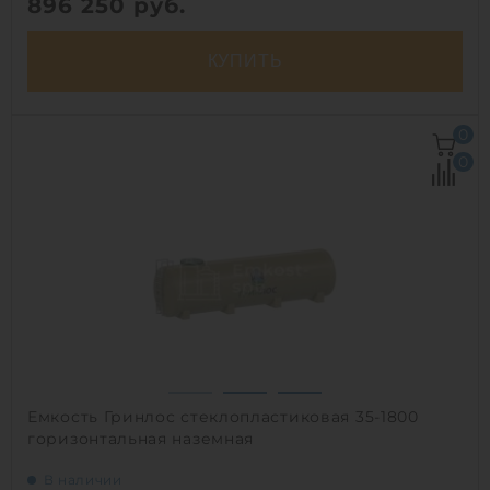
896 250
руб.
КУПИТЬ
Объем:
35 м3
0
Д х Ш х В:
3х3х5 м
0
Диаметр:
3 м
Материал:
стеклопластик
Вес:
1046 кг
Способ установки:
наземный
1
Емкость Гринлос стеклопластиковая 35-1800
горизонтальная наземная
В наличии