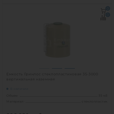
Объем:
35 м3
0
Д х Ш х В:
9.7х2.4х2.4 м
0
Диаметр:
2.5 м
Материал:
полиэтилен
Вес:
2000 кг
Способ установки:
наземный
1
Емкость Гринлос стеклопластиковая 35-3000
вертикальная наземная
В наличии
Объем:
35 м3
Материал:
стеклопластик