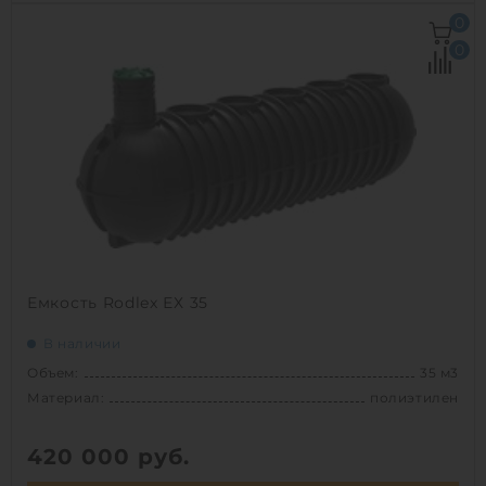
Объем:
35 м3
0
Д х Ш х В:
9.7х2.4х2.5 м
0
Диаметр:
2.4 м
Материал:
полиэтилен
Вес:
1260 кг
Способ установки:
подземный
1
Емкость Rodlex ЕХ 35
В наличии
Объем:
35 м3
Материал:
полиэтилен
420 000
руб.