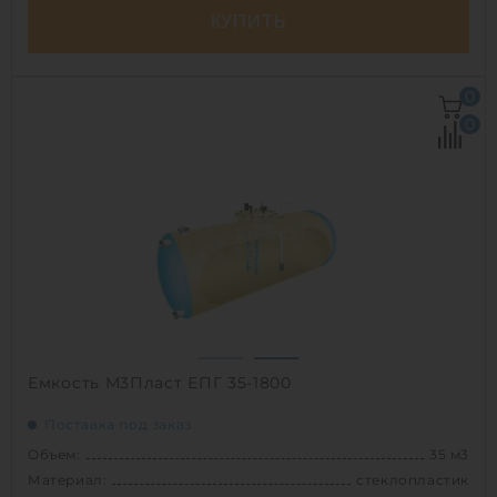
КУПИТЬ
Объем:
35 м3
0
Д х Ш х В:
8.5х2.3х2.3 м
0
Диаметр:
2.3 м
Материал:
стеклопластик
Вес:
1249 кг
Способ установки:
наземный,
подземный
1
Емкость М3Пласт ЕПГ 35-1800
Поставка под заказ
Объем:
35 м3
Материал:
стеклопластик