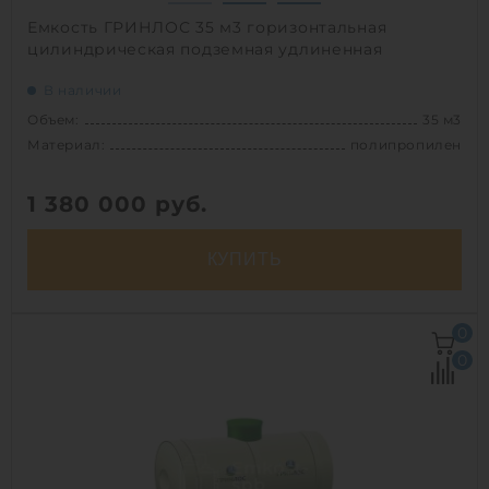
Емкость ГРИНЛОС 35 м3 горизонтальная
цилиндрическая подземная удлиненная
В наличии
Объем:
35 м3
Материал:
полипропилен
1 380 000
руб.
КУПИТЬ
Объем:
35 м3
0
Д х Ш х В:
8.5х2.3х2.3 м
0
Диаметр:
2.3 м
Материал:
полипропилен
Вес:
1125 кг
Способ установки:
подземный