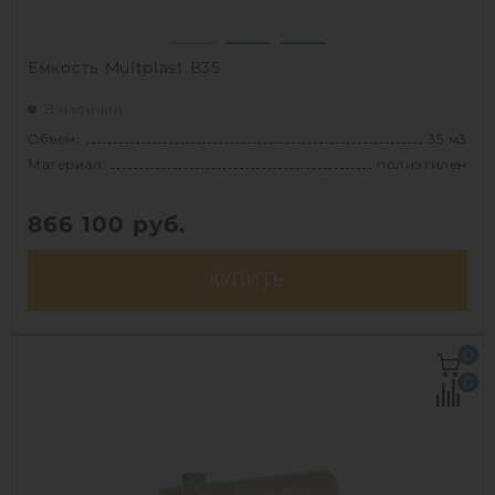
Емкость Multplast В35
В наличии
Объем:
35 м3
Материал:
полиэтилен
866 100
руб.
КУПИТЬ
Объем:
35 м3
0
Д х Ш х В:
9.15х2.4х2.4 м
0
Диаметр:
2.4 м
Материал:
полиэтилен
Вес:
1250 кг
Способ установки:
подземный