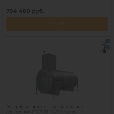
794 400
руб.
КУПИТЬ
Объем:
35 м3
0
Д х Ш х В:
9.15х2.4х2.4 м
0
Диаметр:
2.4 м
Материал:
полиэтилен
Вес:
1250 кг
Способ установки:
подземный
1
Резервуар горизонтальный стальной
двустенный РГСД-35 ГОСТ металл