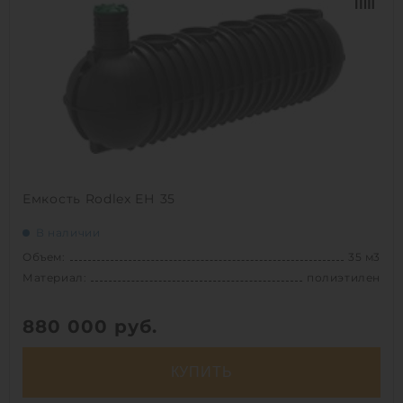
Диаметр:
1.8 м
Материал:
стеклопластик
Вес:
996 кг
Способ установки:
подземный
1
Емкость Rodlex ЕН 35
В наличии
Объем:
35 м3
Материал:
полиэтилен
880 000
руб.
КУПИТЬ