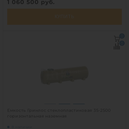
1 060 500
руб.
КУПИТЬ
Объем:
35 м3
0
Д х Ш х В:
8.5х2.3х2.3 м
0
Диаметр:
2.3 м
Материал:
стеклопластик
Вес:
1249 кг
Способ установки:
наземный
1
Емкость Гринлос стеклопластиковая 35-2500
горизонтальная наземная
В наличии