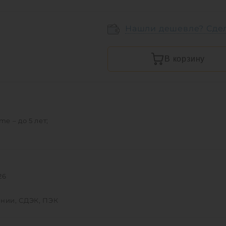
Нашли дешевле? Сде
В корзину
e – до 5 лет;
26
инии, СДЭК, ПЭК