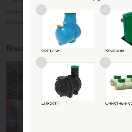
Способ установки:
Форма корпуса:
Расположение:
Выполненные работы
Септики
Кессоны
Емкости
Очистные с