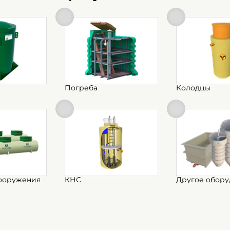
наземный / по
цилиндрическа
горизонтально
Погреба
Колодцы
ооружения
КНС
Другое обору