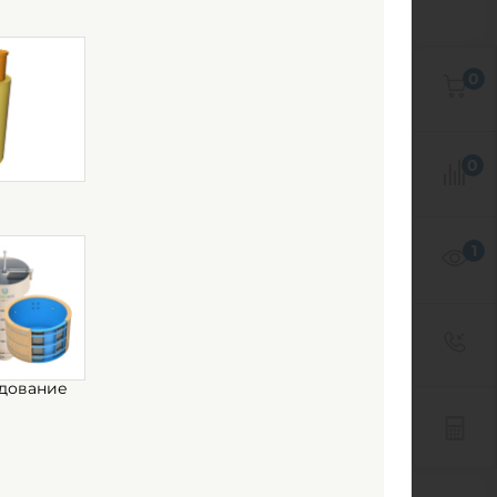
дземный
я
0
е
0
1
дование