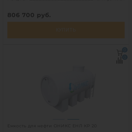
806 700
руб.
КУПИТЬ
Объем:
25 м3
0
Д х Ш х В:
3х3х4 м
0
Диаметр:
3 м
Материал:
полипропилен
Вес:
574 кг
Способ установки:
наземный
1
Емкость для нефти ОНИКС ЕНЛ КР 20