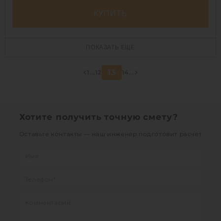
КУПИТЬ
Объем:
30 м3
ПОКАЗАТЬ ЕЩЕ
Диаметр:
2.4 м
Материал:
полипропилен
13
1
...
12
14
...
Вес:
1300 кг
Способ установки:
наземный /
подземный
Хотите получить точную смету?
1
Оставьте контакты — наш инженер подготовит расчет