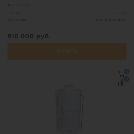
В наличии
Объем:
20 м3
Материал:
полипропилен
816 000
руб.
КУПИТЬ
Объем:
20 м3
0
Диаметр:
2.4 м
0
Материал:
полипропилен
Вес:
575 кг
Способ установки:
наземный
1