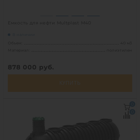
Емкость для нефти Multplast М40
В наличии
Объем:
40 м3
Материал:
полиэтилен
878 000
руб.
КУПИТЬ
Объем:
40 м3
0
Д х Ш х В:
10.34х2.4х2.4 м
0
Диаметр:
2.4 м
Материал:
полиэтилен
Вес:
1420 кг