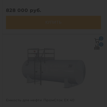
828 000
руб.
КУПИТЬ
Объем:
40 м3
0
Диаметр:
2.4 м
0
Материал:
стеклопластик
Вес:
2420 кг
Способ установки:
наземный /
подземный
1
Емкость для нефти ПромСток ЕХ 40