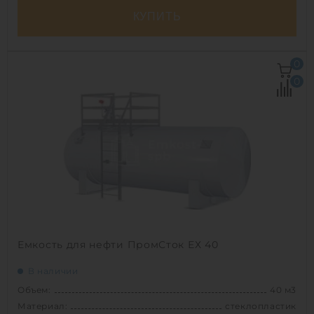
КУПИТЬ
Объем:
25.4 м3
0
Д х Ш х В:
7х2.2х2.2 м
0
Диаметр:
2.2 м
Материал:
полипропилен
Вес:
770 кг
Способ установки:
наземный
1
Емкость для нефти ПромСток ЕХ 40
В наличии
Объем:
40 м3
Материал:
стеклопластик