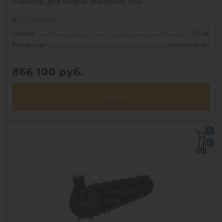
Емкость для нефти Multplast В35
В наличии
Объем:
35 м3
Материал:
полиэтилен
866 100
руб.
КУПИТЬ
Объем:
35 м3
0
Д х Ш х В:
9.15х2.4х2.4 м
0
Диаметр:
2.4 м
Материал:
полиэтилен
Вес:
1250 кг
Способ установки:
подземный
1