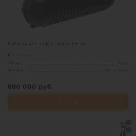
Способ установки:
подземный
1
Емкость для нефти Rodlex ЕН 35
В наличии
Объем:
35 м3
Материал:
полиэтилен
880 000
руб.
КУПИТЬ
Объем:
35 м3
0
Д х Ш х В:
9.7х2.4х2.4 м
0
Диаметр:
2.5 м