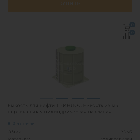
КУПИТЬ
Объем:
35 м3
0
Д х Ш х В:
9.15х2.4х2.4 м
0
Диаметр:
2.4 м
Материал:
полиэтилен
Вес:
1250 кг
Способ установки:
подземный
1
Емкость для нефти ГРИНЛОС Емкость 25 м3
вертикальная цилиндрическая наземная
В наличии
Объем:
25 м3
Материал:
полипропилен