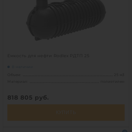
Вес:
560 кг
Способ установки:
наземный /
подземный
1
Емкость для нефти Rodlex РДТП 25
В наличии
Объем:
25 м3
Материал:
полиэтилен
818 805
руб.
КУПИТЬ
Объем:
25 м3