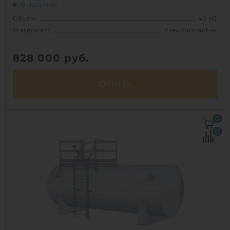
В наличии
Объем:
40 м3
Материал:
стеклопластик
828 000
руб.
КУПИТЬ
Объем:
40 м3
0
Диаметр:
2.2 м
0
Материал:
стеклопластик
Вес:
2250 кг
Способ установки:
наземный /
подземный
1