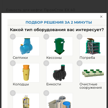
Емкость для нефти ПромСток ЕХ 40
В наличии
ПОДБОР РЕШЕНИЯ ЗА 2 МИНУТЫ
Объем:
40 м3
Какой тип оборудования вас интересует?
Материал:
стеклопластик
828 000
руб.
КУПИТЬ
Септики
Кессоны
Погреба
Объем:
40 м3
0
Диаметр:
2 м
0
Материал:
стеклопластик
Колодцы
Емкости
Очистные
сооружения
Вес:
2020 кг
Способ установки:
наземный /
подземный