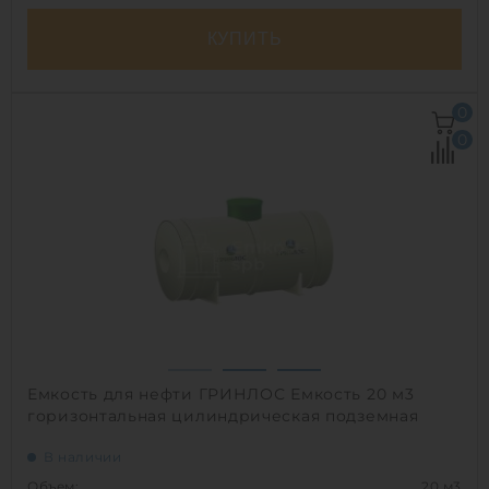
КУПИТЬ
Объем:
29.1 м3
0
Д х Ш х В:
8х2.2х2.2 м
0
Диаметр:
2.2 м
Материал:
полипропилен
Вес:
851 кг
Способ установки:
наземный
1
Емкость для нефти ГРИНЛОС Емкость 20 м3
горизонтальная цилиндрическая подземная
В наличии
Объем:
20 м3