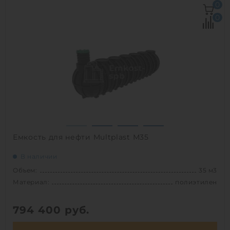
0
Д х Ш х В:
4х1.4х1.5 м
0
Материал:
полипропилен
Вес:
200 кг
Способ установки:
наземный
1
Емкость для нефти Multplast М35
В наличии
Объем:
35 м3
Материал:
полиэтилен
794 400
руб.