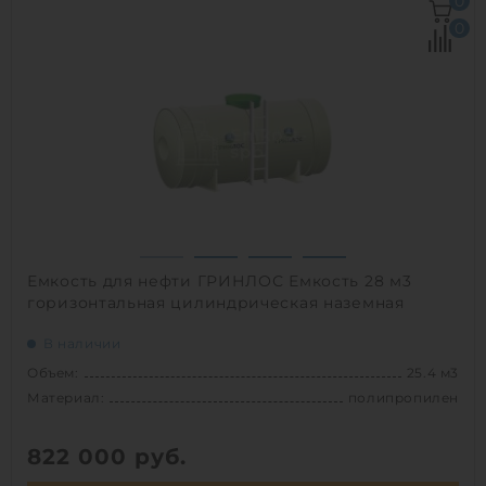
0
Д х Ш х В:
7.46х2.4х2.5 м
0
Диаметр:
2.4 м
Материал:
полиэтилен
Вес:
1100 кг
Способ установки:
подземный
1
Емкость для нефти ГРИНЛОС Емкость 28 м3
горизонтальная цилиндрическая наземная
В наличии
Объем:
25.4 м3
Материал:
полипропилен
822 000
руб.