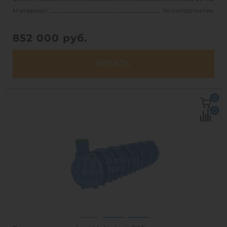
Материал:
полипропилен
852 000
руб.
КУПИТЬ
Объем:
20 м3
0
Д х Ш х В:
5.5х2.2х2.2 м
0
Диаметр:
2.2 м
Материал:
полипропилен
Вес:
778 кг
Способ установки:
подземный
1