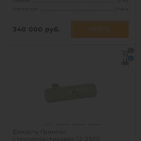
Объем:
15 м3
Материал:
сталь
340 000
руб.
КУПИТЬ
Объем:
15 м3
0
Д х Ш х В:
2.9х2.25х2.5 м
0
Материал:
сталь
Вес:
1622 кг
Способ установки:
наземный
1
Емкость Гринлос
стеклопластиковая 12-2300