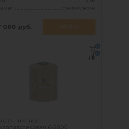
ем:
12 м3
ериал:
стеклопластик
7 000
руб.
КУПИТЬ
ем:
12 м3
0
Ш х В:
3.7х2х2 м
0
метр:
2 м
ериал:
стеклопластик
301 кг
соб установки:
подземный
1
ость Гринлос
клопластиковая 6-2000