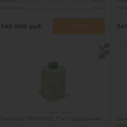
Объем:
20 м3
Объ
Материал:
сталь
Мат
345 000
руб.
34
КУПИТЬ
Объем:
20 м3
Объ
0
Д х Ш х В:
5х2.4х3.9 м
Д х 
0
Диаметр:
2.4 м
Диа
Материал:
сталь
Мат
Вес:
2300 кг
Вес:
Способ установки:
подземный
Спо
1
Емкость ГРИНЛОС 7 м3 подземная
Емк
сте