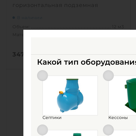
горизонтальная подземная
В наличии
Объем:
12 м3
Материал:
стеклопластик
347 000
руб.
КУПИТЬ
Какой тип оборудовани
Объем:
12 м3
0
Д х Ш х В:
2.9х2.3х2.3 м
0
Диаметр:
2.3 м
Материал:
стеклопластик
Вес:
426 кг
Способ установки:
подземный
Септики
Кессоны
1