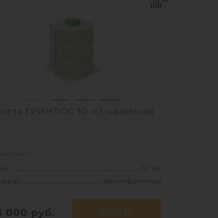
метр:
1.92 м
ериал:
полипропилен
299 кг
соб установки:
наземный
1
ость ГРИНЛОС 10 м3 наземная
наличии
ем:
10 м3
ериал:
полипропилен
6 000
руб.
КУПИТЬ