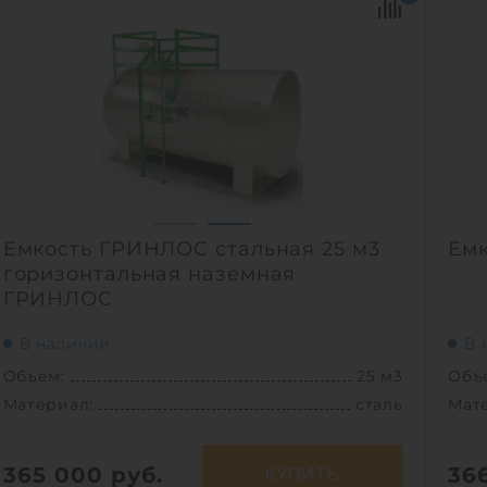
Диаметр:
2.4 м
Диа
Материал:
полипропилен
Мат
Вес:
295 кг
Вес:
Способ установки:
подземный
Спо
1
Емкость ГРИНЛОС стальная 25 м3
Емк
горизонтальная наземная
ГРИНЛОС
В наличии
В 
Объем:
25 м3
Объ
Материал:
сталь
Мат
365 000
руб.
36
КУПИТЬ