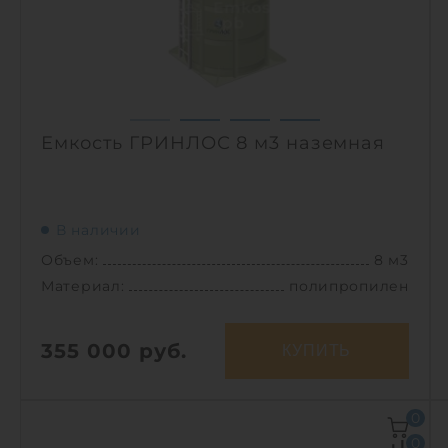
Способ установки:
подземный
1
Емкость ГРИНЛОС 8 м3 наземная
В наличии
Объем:
8 м3
Материал:
полипропилен
355 000
руб.
КУПИТЬ
Объем:
8 м3
0
Д х Ш х В:
2.4х2.4х2 м
0