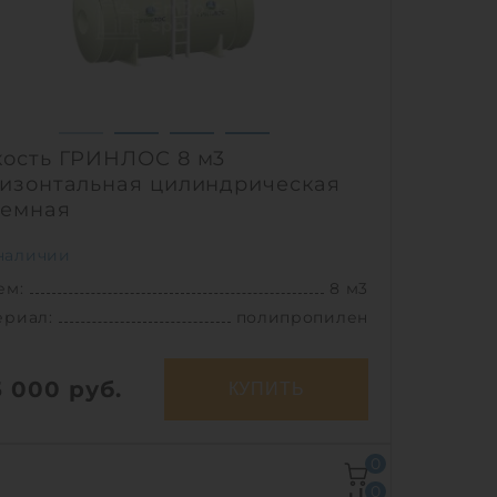
соб установки:
подземный
1
кость ГРИНЛОС 8 м3
изонтальная цилиндрическая
земная
наличии
ем:
8 м3
ериал:
полипропилен
5 000
руб.
КУПИТЬ
ем:
8 м3
0
Ш х В:
3х1.92х1.92 м
0