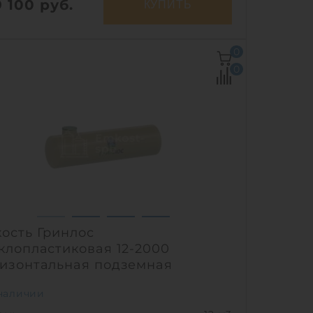
9 100
руб.
КУПИТЬ
ем:
5 м3
0
Ш х В:
2х2х1.5 м
0
метр:
2 м
ериал:
стеклопластик
122 кг
соб установки:
подземный
1
ость Гринлос
клопластиковая 12-2000
изонтальная подземная
наличии