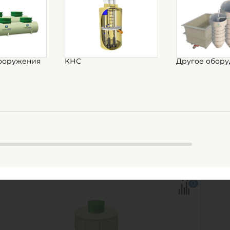
Емкость Гринлос
Емк
стеклопластиковая 6-2300
сте
вертикальная подземная
вер
ооружения
КНС
Другое обору
В наличии
В 
Объем:
6 м3
Объ
Материал:
стеклопластик
Мат
353 700
руб.
35
КУПИТЬ
Объем:
6 м3
Объ
0
Д х Ш х В:
2.3х2.3х1.5 м
Д х 
0
Диаметр:
2.3 м
Диа
Материал:
стеклопластик
Мат
Вес:
140 кг
Вес: