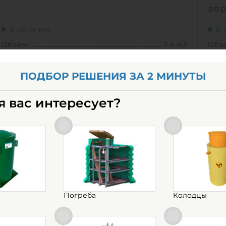
вер
В наличии
В 
Объем:
7.4 м3
Объ
Материал:
полипропилен
Мат
ПОДБОР РЕШЕНИЯ ЗА 2 МИНУТЫ
348 000
руб.
35
КУПИТЬ
я вас интересует?
Объем:
7.4 м3
Объ
0
Д х Ш х В:
2.4х2.4х2.2 м
Д х 
0
Диаметр:
2.4 м
Диа
Материал:
полипропилен
Мат
Вес:
272 кг
Вес:
Способ установки:
подземный
Спо
Погреба
Колодцы
1