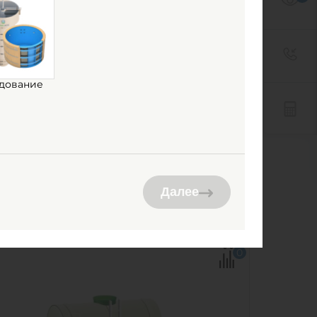
ость Гринлос
клопластиковая 10-2500
тикальная подземная
дование
наличии
ем:
10 м3
ериал:
стеклопластик
4 200
руб.
КУПИТЬ
Далее
ем:
10 м3
0
Ш х В:
2.5х2.5х2 м
0
метр:
2.5 м
ериал:
стеклопластик
232 кг