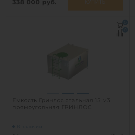
338 000
руб.
КУПИТЬ
Объем:
9 м3
0
Д х Ш х В:
2.4х2.4х2.2 м
0
Диаметр:
2.4 м
Материал:
полипропилен
Вес:
277 кг
Способ установки:
наземный
1
Емкость Гринлос стальная 15 м3
прямоугольная ГРИНЛОС
В наличии