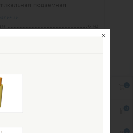
тикальная подземная
наличии
ем:
6 м3
ериал:
стеклопластик
2 400
руб.
КУПИТЬ
ем:
6 м3
0
Ш х В:
2х2х2 м
0
0
метр:
2 м
ериал:
стеклопластик
163 кг
0
соб установки:
подземный
1
0