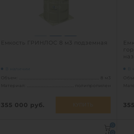
Способ установки:
подземный
Спо
1
Емкость ГРИНЛОС 8 м3 подземная
Ем
гор
на
В наличии
В 
Объем:
8 м3
Объ
Материал:
полипропилен
Мат
355 000
руб.
35
КУПИТЬ
Объем:
8 м3
Объ
0
Д х Ш х В:
2.4х2.4х2.4 м
Д х 
0