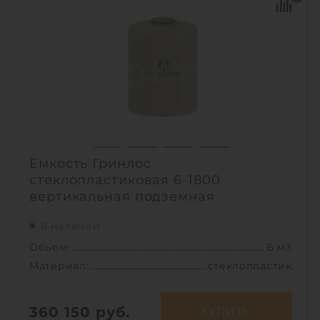
Диаметр:
2.4 м
Материал:
полипропилен
Вес:
249 кг
Способ установки:
наземный
1
Емкость Гринлос
стеклопластиковая 6-1800
вертикальная подземная
В наличии
Объем:
6 м3
Материал:
стеклопластик
360 150
руб.
КУПИТЬ