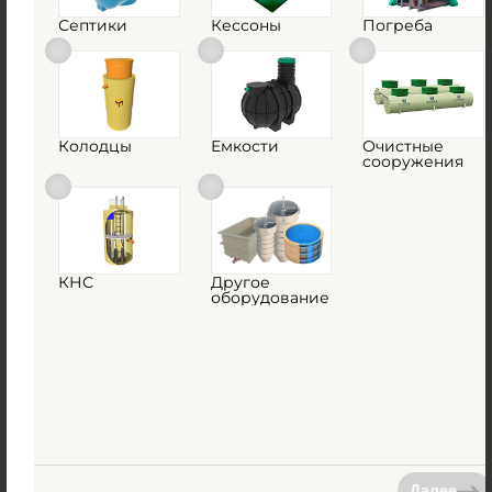
Похожие товары
Септики
Кессоны
Погреба
Колодцы
Емкости
Очистные
сооружения
Емкость Multplast М30
Есть в наличии
657 800
руб.
КНС
Другое
оборудование
Купить
Далее