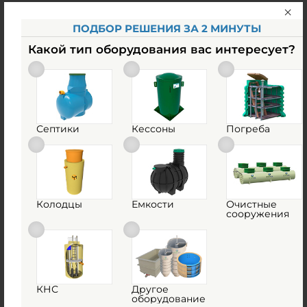
Похожие товары
ПОДБОР РЕШЕНИЯ ЗА 2 МИНУТЫ
Какой тип оборудования вас интересует?
Септики
Кессоны
Погреба
Колодцы
Емкости
Очистные
сооружения
Емкость М3Пласт ЕНВ 5-1500
Есть в наличии
по запросу
КНС
Другое
Купить
оборудование