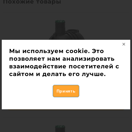
Похожие товары
Мы используем cookie. Это
позволяет нам анализировать
взаимодействие посетителей с
Емкость Rodlex ЕГП 10
сайтом и делать его лучше.
Есть в наличии
265 000
руб.
Купить