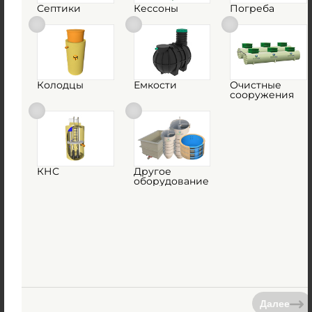
Похожие товары
Септики
Кессоны
Погреба
Колодцы
Емкости
Очистные
сооружения
Емкость Multplast М45
Есть в наличии
КНС
Другое
988 700
руб.
оборудование
Купить
Далее