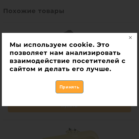
Похожие товары
Мы используем cookie. Это
позволяет нам анализировать
взаимодействие посетителей с
сайтом и делать его лучше.
Емкость Rodlex ЕДВП 70
Есть в наличии
1 580 051
руб.
Купить