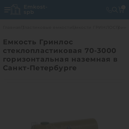
0
Главная
Пластиковые емкости
Емкости ГРИНЛОС
Гринл
Емкость Гринлос
стеклопластиковая 70-3000
горизонтальная наземная в
Санкт-Петербурге