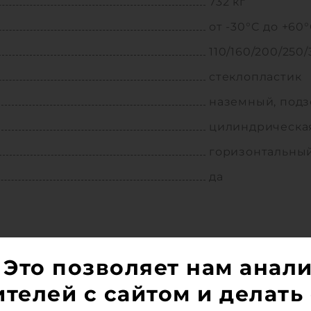
732 кг
от -30°C до +60
110/160/200/250/
стеклопластик
наземный, под
цилиндрическа
горизонтальны
да
 Это позволяет нам анал
телей с сайтом и делать 