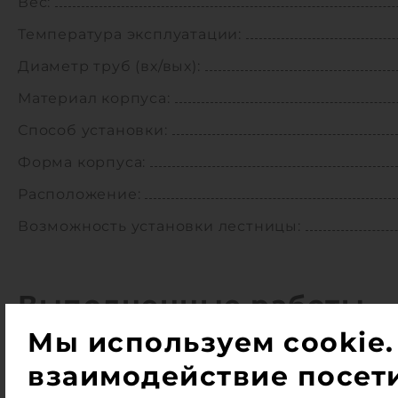
Вес:
Температура эксплуатации:
Диаметр труб (вх/вых):
Материал корпуса:
Способ установки:
Форма корпуса:
Расположение:
Возможность установки лестницы:
Выполненные работы
Мы используем cookie.
взаимодействие посети