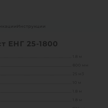
икации
Инструкции
т ЕНГ 25-1800
1.8 м
800 мм
25 м3
10 м
1.8 м
1.8 м