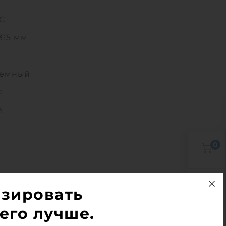
°C
315 мм
земный
я
й
0
0
изировать
его лучше.
1