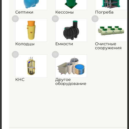
Септики
Кессоны
Погреба
Емкость ГРИНЛОС 28 м3 горизонтальная
Колодцы
Емкости
Очистные
цилиндрическая наземная
сооружения
Есть в наличии
822 000
руб.
Купить
КНС
Другое
оборудование