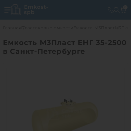
0
Главная
Пластиковые емкости
Емкости М3Пласт
М3Плас
Емкость М3Пласт ЕНГ 35-2500
в Санкт-Петербурге