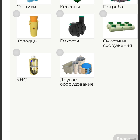
Септики
Кессоны
Погреба
Колодцы
Емкости
Очистные
сооружения
Емкость ГРИНЛОС 19 м3 горизонтальная
цилиндрическая подземная
Есть в наличии
832 000
руб.
КНС
Другое
оборудование
Купить
Далее