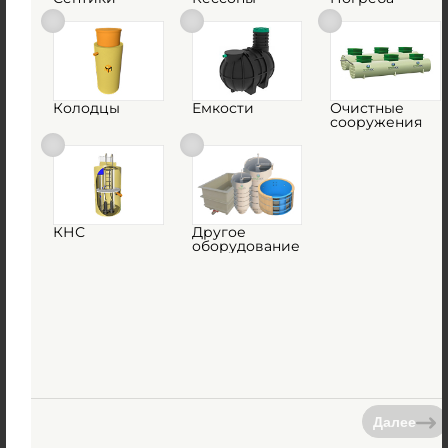
Колодцы
Емкости
Очистные
сооружения
Емкость ГРИНЛОС 85 м3 горизонтальная
цилиндрическая подземная
Есть в наличии
3 272 000
руб.
КНС
Другое
оборудование
Купить
Далее
Емкость Гринлос стеклопластиковая 90-3000