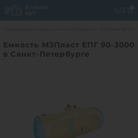
0
Главная
Пластиковые емкости
Емкости М3Пласт
М3Плас
Емкость М3Пласт ЕПГ 90-3000
в Санкт-Петербурге