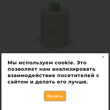
Емкость ГРИНЛОС 12 м3 вертикальная
Мы используем cookie. Это
цилиндрическая подземная
позволяет нам анализировать
Есть в наличии
взаимодействие посетителей с
455 100
руб.
сайтом и делать его лучше.
Купить