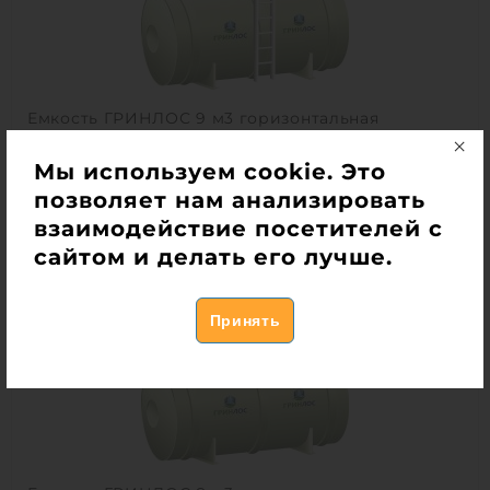
Емкость ГРИНЛОС 9 м3 горизонтальная
цилиндрическая наземная
Мы используем cookie. Это
Есть в наличии
позволяет нам анализировать
384 000
руб.
взаимодействие посетителей с
сайтом и делать его лучше.
Купить