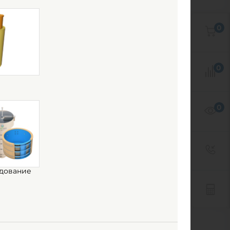
0
я
0
0
дование
кость ГРИНЛОС 6 м3
ямоугольная наземная