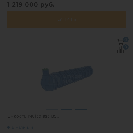
1 219 000
руб.
КУПИТЬ
Объем:
30 м3
0
Д х Ш х В:
8х2.2х2.2 м
0
Диаметр:
2.2 м
Материал:
полипропилен
Вес:
1020 кг
Способ установки:
подземный
1
Емкость Multplast В50
В наличии