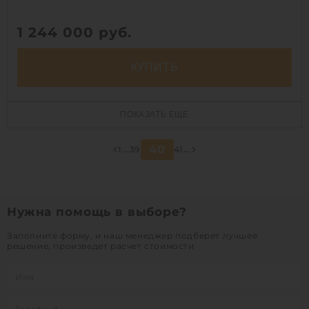
1 244 000
руб.
КУПИТЬ
Объем:
60 м3
ПОКАЗАТЬ ЕЩЕ
Диаметр:
2.4 м
Материал:
стеклопластик
40
1
...
39
41
...
Вес:
3410 кг
Способ установки:
наземный /
подземный
Нужна помощь в выборе?
1
Заполните форму, и наш менеджер подберет лучшее
решение, произведет расчет стоимости