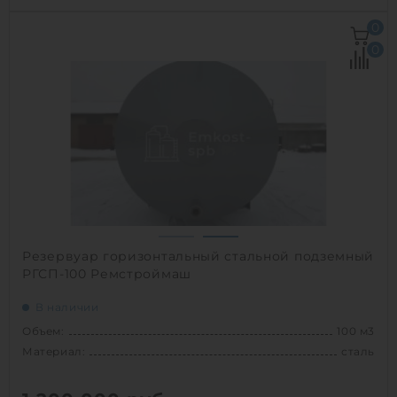
Объем:
100 м3
0
Материал:
сталь
0
Вес:
7600 кг
Способ установки:
наземный
1
Резервуар горизонтальный стальной подземный
РГСП-100 Ремстроймаш
В наличии
Объем:
100 м3
Материал:
сталь