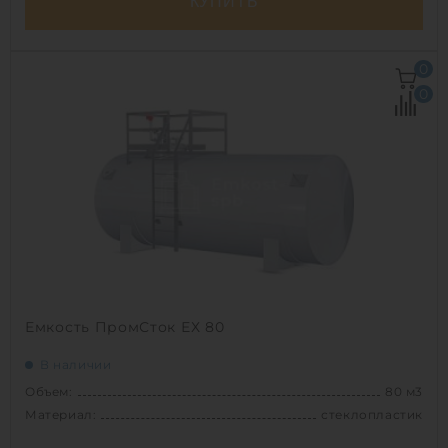
КУПИТЬ
Объем:
150 м3
0
Материал:
сталь
0
Вес:
9100 кг
1
Емкость ПромСток ЕХ 80
В наличии
Объем:
80 м3
Материал:
стеклопластик