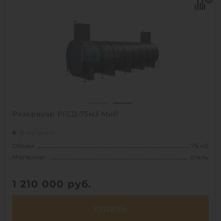
Диаметр:
2.4 м
Материал:
полиэтилен
Вес:
2772 кг
Способ установки:
наземный
1
Резервуар РГСД-75м3 МиР
В наличии
Объем:
75 м3
Материал:
сталь
1 210 000
руб.
КУПИТЬ