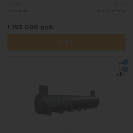
Объем:
80 м3
Материал:
стеклопластик
1 192 000
руб.
КУПИТЬ
Объем:
80 м3
0
Диаметр:
2.8 м
0
Материал:
стеклопластик
Вес:
4200 кг
Способ установки:
наземный /
подземный
1