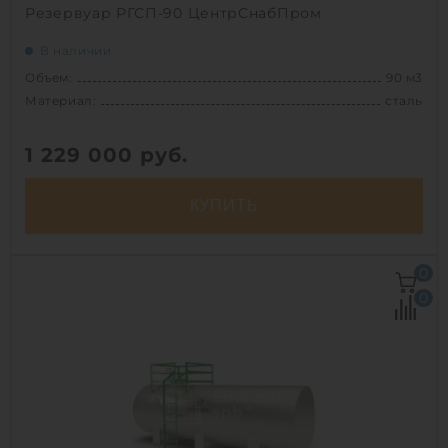
Резервуар РГСП-90 ЦентрСнабПром
В наличии
Объем:
90 м3
Материал:
сталь
1 229 000
руб.
КУПИТЬ
Объем:
90 м3
0
Материал:
сталь
0
Вес:
6000 кг
Способ установки:
подземный
1