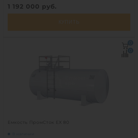
1 192 000
руб.
КУПИТЬ
Объем:
80 м3
0
Диаметр:
3 м
0
Материал:
стеклопластик
Вес:
4400 кг
Способ установки:
наземный /
подземный
1
Емкость ПромСток ЕХ 80
В наличии