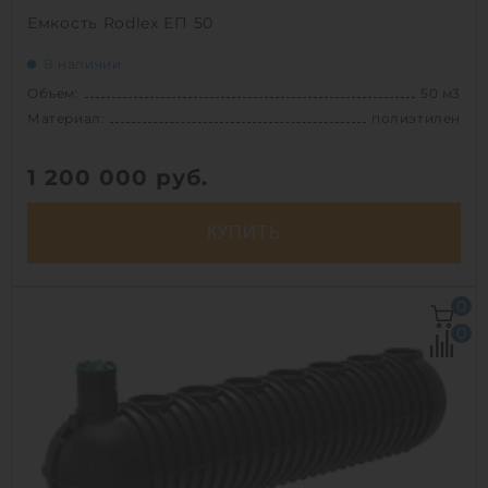
Емкость Rodlex ЕП 50
В наличии
Объем:
50 м3
Материал:
полиэтилен
1 200 000
руб.
КУПИТЬ
Объем:
50 м3
0
Д х Ш х В:
13.8х2.4х2.5 м
0
Диаметр:
2.4 м
Материал:
полиэтилен
Вес:
1910 кг
Способ установки:
подземный