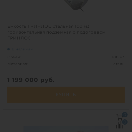
Емкость ГРИНЛОС стальная 100 м3
горизонтальная подземная с подогревом
ГРИНЛОС
В наличии
Объем:
100 м3
Материал:
сталь
1 199 000
руб.
КУПИТЬ
Объем:
100 м3
0
Д х Ш х В:
12.71х3.25х3.25 м
0
Диаметр:
3.25 м