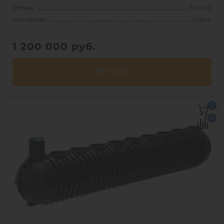
Объем:
100 м3
Материал:
сталь
1 200 000
руб.
КУПИТЬ
Объем:
100 м3
0
Д х Ш х В:
14.4х3.44х4.485 м
0
Материал:
сталь
Вес:
7920 кг
Способ установки:
наземный
1