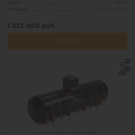
Объем:
50 м3
Материал:
полиэтилен
1 222 000
руб.
КУПИТЬ
Объем:
50 м3
0
Д х Ш х В:
12.71х2.4х2.4 м
0
Диаметр:
2.4 м
Материал:
полиэтилен
Вес:
1740 кг
Способ установки:
подземный
1