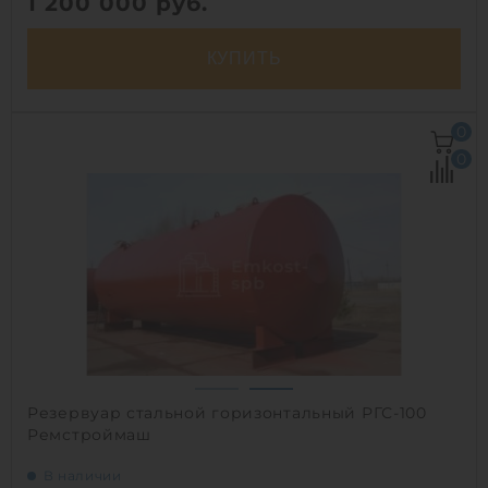
1 200 000
руб.
КУПИТЬ
Объем:
100 м3
0
Д х Ш х В:
14.4х3х4.485 м
0
Материал:
сталь
Вес:
10300 кг
Способ установки:
подземный
1
Резервуар стальной горизонтальный РГС-100
Ремстроймаш
В наличии