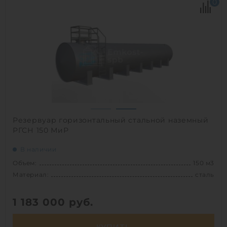
0
Диаметр:
2.2 м
Материал:
полипропилен
Вес:
931 кг
Способ установки:
подземный
1
Резервуар горизонтальный стальной наземный
РГСН 150 МиР
В наличии
Объем:
150 м3
Материал:
сталь
1 183 000
руб.