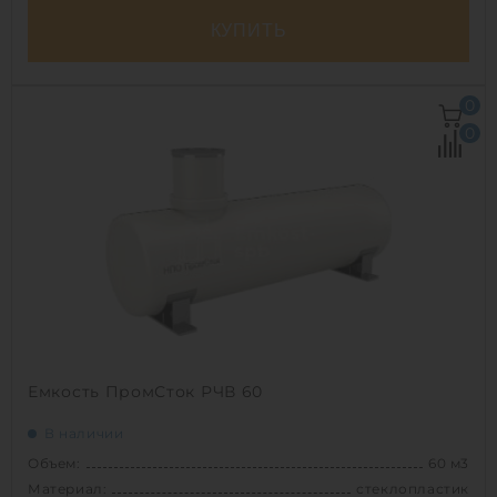
КУПИТЬ
Объем:
50 м3
0
Д х Ш х В:
3х3х7.1 м
0
Диаметр:
3 м
Материал:
стеклопластик
Вес:
1485 кг
Способ установки:
наземный
1
Емкость ПромСток РЧВ 60
В наличии
Объем:
60 м3
Материал:
стеклопластик