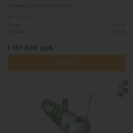
Резервуар РГСП-150м3 МиР
В наличии
Объем:
150 м3
Материал:
сталь
1 197 600
руб.
КУПИТЬ
Объем:
150 м3
0
Материал:
сталь
0
Вес:
9200 кг
Способ установки:
подземный
1