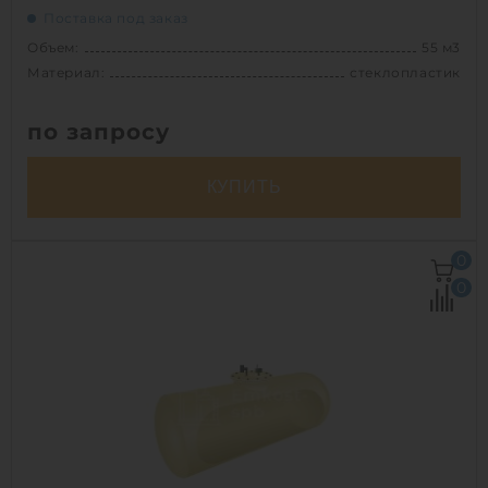
Поставка под заказ
Объем:
55 м3
Материал:
стеклопластик
по запросу
КУПИТЬ
Объем:
55 м3
0
Д х Ш х В:
11.2х2.5х2.5 м
0
Диаметр:
2.5 м
Материал:
стеклопластик
Вес:
1951.99827 кг
Способ установки:
наземный,
подземный
1