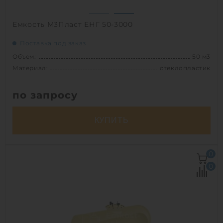
Емкость М3Пласт ЕНГ 50-3000
Поставка под заказ
Объем:
50 м3
Материал:
стеклопластик
по запросу
КУПИТЬ
Объем:
50 м3
0
Д х Ш х В:
7.1х3х3 м
0
Диаметр:
3 м
Материал:
стеклопластик
Вес:
1980 кг
Способ установки:
наземный,
подземный