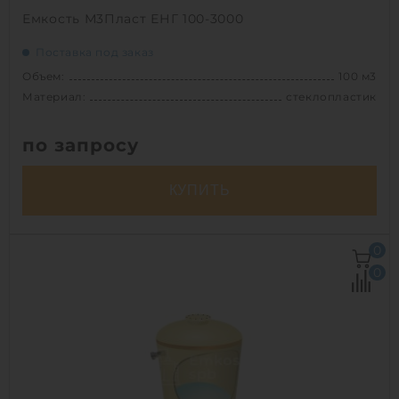
Емкость М3Пласт ЕНГ 100-3000
Поставка под заказ
Объем:
100 м3
Материал:
стеклопластик
по запросу
КУПИТЬ
Объем:
100 м3
0
Д х Ш х В:
14.2х3х3 м
0
Диаметр:
3 м
Материал:
стеклопластик
Вес:
3960 кг
Способ установки:
наземный,
подземный