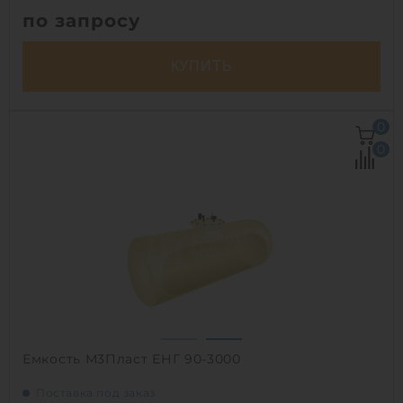
по запросу
КУПИТЬ
Объем:
80 м3
0
Д х Ш х В:
11.3х3х3 м
0
Диаметр:
3 м
Материал:
стеклопластик
Вес:
3151 кг
Способ установки:
наземный,
подземный
1
Емкость М3Пласт ЕНГ 90-3000
Поставка под заказ