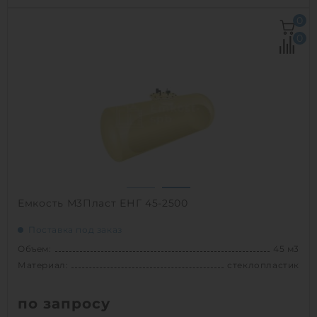
Объем:
40 м3
0
Д х Ш х В:
8.2х2.5х2.5 м
0
Диаметр:
2.5 м
Материал:
стеклопластик
Вес:
1429.18827 кг
Способ установки:
наземный,
подземный
1
Емкость М3Пласт ЕНГ 45-2500
Поставка под заказ
Объем:
45 м3
Материал:
стеклопластик
по запросу