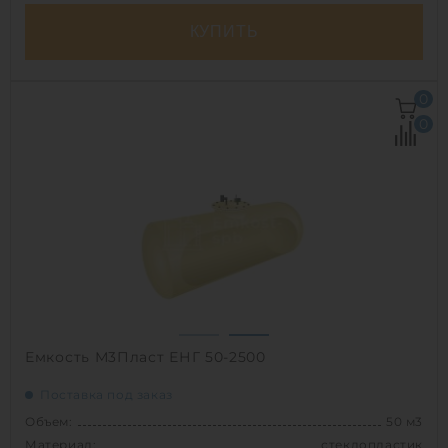
КУПИТЬ
Объем:
45 м3
0
Д х Ш х В:
9.2х2.5х2.5 м
0
Диаметр:
2.5 м
Материал:
стеклопластик
Вес:
1603.45827 кг
Способ установки:
наземный,
подземный
1
Емкость М3Пласт ЕНГ 50-2500
Поставка под заказ
Объем:
50 м3
Материал:
стеклопластик