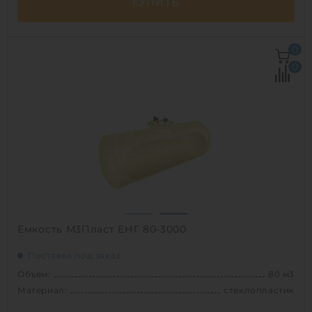
КУПИТЬ
Объем:
75 м3
0
Д х Ш х В:
10.6х3х3 м
0
Диаметр:
3 м
Материал:
стеклопластик
Вес:
2956 кг
Способ установки:
наземный,
подземный
1
Емкость М3Пласт ЕНГ 80-3000
Поставка под заказ
Объем:
80 м3
Материал:
стеклопластик