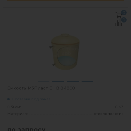
Объем:
6 м3
0
Д х Ш х В:
1.8х1.8х2.5 м
0
Диаметр:
1.8 м
Материал:
стеклопластик
Вес:
183 кг
Способ установки:
наземный,
подземный
1
Емкость М3Пласт ЕНВ 8-1800
Поставка под заказ
Объем:
8 м3
Материал:
стеклопластик
по запросу