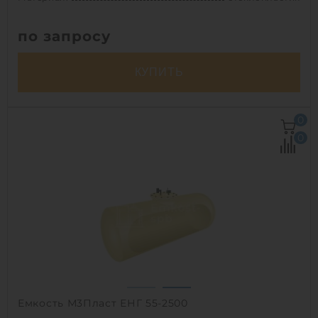
по запросу
КУПИТЬ
Объем:
50 м3
0
Д х Ш х В:
10.1х2.5х2.5 м
0
Диаметр:
2.5 м
Материал:
стеклопластик
Вес:
1760.30127 кг
Способ установки:
наземный,
подземный
1
Емкость М3Пласт ЕНГ 55-2500