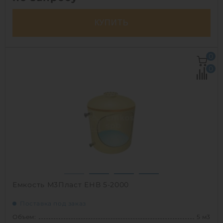
КУПИТЬ
Объем:
8 м3
0
Д х Ш х В:
1.8х1.8х3 м
0
Диаметр:
1.8 м
Материал:
стеклопластик
Вес:
220 кг
Способ установки:
наземный,
подземный
1
Емкость М3Пласт ЕНВ 5-2000
Поставка под заказ
Объем:
5 м3