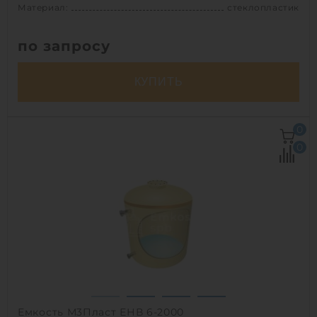
Материал:
стеклопластик
по запросу
КУПИТЬ
Объем:
5 м3
0
Д х Ш х В:
2х2х1.5 м
0
Диаметр:
2 м
Материал:
стеклопластик
Вес:
122 кг
Способ установки:
наземный,
подземный
1
Емкость М3Пласт ЕНВ 6-2000