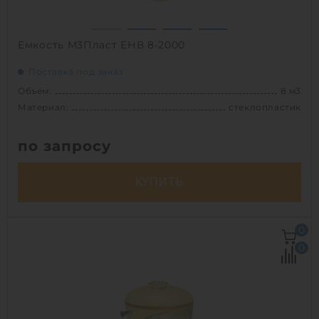
1
Емкость М3Пласт ЕНВ 8-2000
Поставка под заказ
Объем:
8 м3
Материал:
стеклопластик
по запросу
КУПИТЬ
Объем:
8 м3
0
Д х Ш х В:
2х2х2.5 м
0
Диаметр:
2 м
Материал:
стеклопластик
Вес:
203 кг
Способ установки:
наземный,