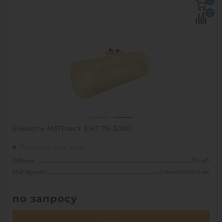
0
Д х Ш х В:
9.9х3х3 м
0
Диаметр:
3 м
Материал:
стеклопластик
Вес:
2761 кг
Способ установки:
наземный,
подземный
1
Емкость М3Пласт ЕНГ 75-3000
Поставка под заказ
Объем:
75 м3
Материал:
стеклопластик
по запросу