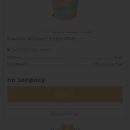
подземный
1
Емкость М3Пласт ЕНВ 9-2000
Поставка под заказ
Объем:
9 м3
Материал:
стеклопластик
по запросу
КУПИТЬ
Объем:
9 м3
ПОКАЗАТЬ ЕЩЕ
Д х Ш х В:
2х2х3 м
Диаметр:
2 м
18
1
...
17
19