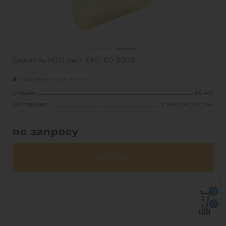
1
Емкость М3Пласт ЕНГ 60-3000
Поставка под заказ
Объем:
60 м3
Материал:
стеклопластик
по запросу
КУПИТЬ
Объем:
60 м3
0
Д х Ш х В:
8.5х3х3 м
0
Диаметр:
3 м
Материал:
стеклопластик