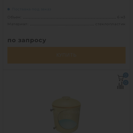
Поставка под заказ
Объем:
6 м3
Материал:
стеклопластик
по запросу
КУПИТЬ
Объем:
6 м3
0
Д х Ш х В:
2х2х2 м
0
Диаметр:
2 м
Материал:
стеклопластик
Вес:
163 кг
Способ установки:
наземный,
подземный