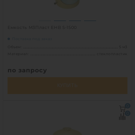
1
Емкость М3Пласт ЕНВ 5-1500
Поставка под заказ
Объем:
5 м3
Материал:
стеклопластик
по запросу
КУПИТЬ
Объем:
5 м3
0
Д х Ш х В:
1.5х1.5х3 м
0
Диаметр:
1.5 м
Материал:
стеклопластик
Вес:
183 кг