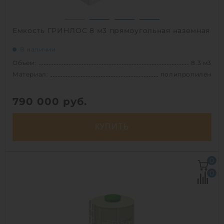
Емкость ГРИНЛОС 8 м3 прямоугольная наземная
В наличии
Объем:
8.3 м3
Материал:
полипропилен
790 000
руб.
КУПИТЬ
Объем:
8.3 м3
0
Д х Ш х В:
4х1.4х1.5 м
0
Материал:
полипропилен
Вес:
200 кг
Способ установки:
наземный