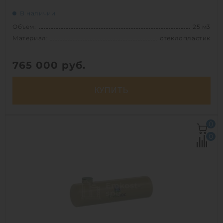
В наличии
Объем:
25 м3
Материал:
стеклопластик
765 000
руб.
КУПИТЬ
Объем:
25 м3
0
Д х Ш х В:
6х2.3х2.3 м
0
Диаметр:
2.3 м
Материал:
стеклопластик
Вес:
882 кг
Способ установки:
подземный
1