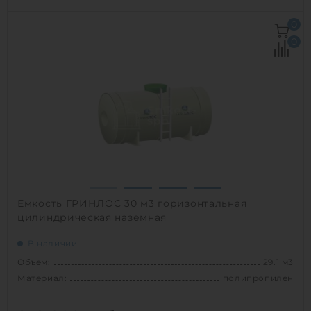
Объем:
30 м3
0
Д х Ш х В:
3х3х4.2 м
0
Диаметр:
3 м
Материал:
стеклопластик
Вес:
732 кг
Способ установки:
полуподземный
1
Емкость ГРИНЛОС 30 м3 горизонтальная
цилиндрическая наземная
В наличии
Объем:
29.1 м3
Материал:
полипропилен