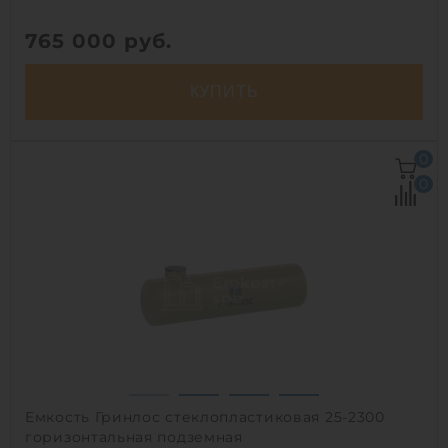
765 000
руб.
КУПИТЬ
Объем:
25 м3
0
Д х Ш х В:
8х2х2 м
0
Диаметр:
2 м
Материал:
стеклопластик
Вес:
651 кг
Способ установки:
наземный
1
Емкость Гринлос стеклопластиковая 25-2300
горизонтальная подземная