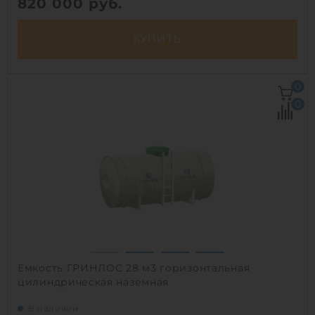
820 000
руб.
КУПИТЬ
Объем:
50 м3
0
Д х Ш х В:
5.1х3.4х3 м
0
Материал:
сталь
Вес:
4123 кг
Способ установки:
наземный
1
Емкость ГРИНЛОС 28 м3 горизонтальная
цилиндрическая наземная
В наличии