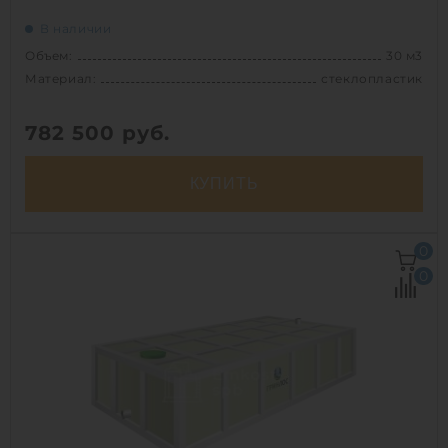
В наличии
Объем:
30 м3
Материал:
стеклопластик
782 500
руб.
КУПИТЬ
Объем:
30 м3
0
Д х Ш х В:
3х3х4.2 м
0
Диаметр:
3 м
Материал:
стеклопластик
Вес:
732 кг
Способ установки:
наземный
1