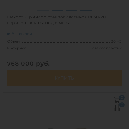
Емкость Гринлос стеклопластиковая 30-2000
горизонтальная подземная
В наличии
Объем:
30 м3
Материал:
стеклопластик
768 000
руб.
КУПИТЬ
Объем:
30 м3
0
Д х Ш х В:
9.5х2х2 м
0
Диаметр:
2 м
Материал:
стеклопластик
Вес:
773 кг