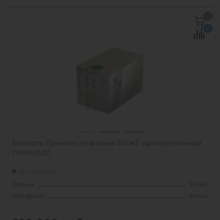
Объем:
75 м3
0
Д х Ш х В:
10х3.24х3.44 м
0
Диаметр:
3.24 м
Материал:
сталь
Вес:
5100 кг
Способ установки:
наземный
1
Емкость Гринлос стальная 50 м3 прямоугольная
ГРИНЛОС
В наличии
Объем:
50 м3
Материал:
сталь