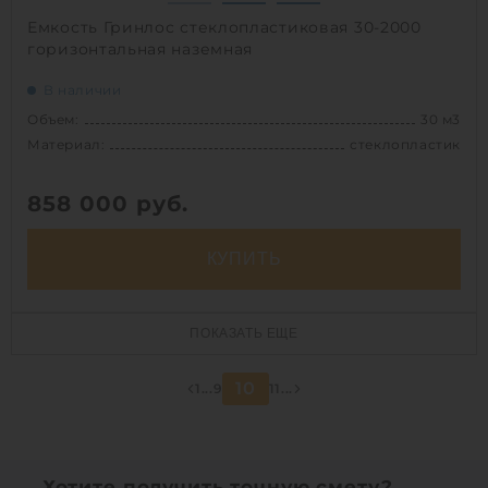
Емкость Гринлос стеклопластиковая 30-2000
горизонтальная наземная
В наличии
Объем:
30 м3
Материал:
стеклопластик
858 000
руб.
КУПИТЬ
Объем:
30 м3
ПОКАЗАТЬ ЕЩЕ
Д х Ш х В:
9.5х2х2 м
Диаметр:
2 м
10
1
...
9
11
...
Материал:
стеклопластик
Вес:
773 кг
Способ установки:
наземный
Хотите получить точную смету?