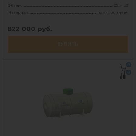
Объем:
25.4 м3
Материал:
полипропилен
822 000
руб.
КУПИТЬ
Объем:
25.4 м3
0
Д х Ш х В:
7х2.2х2.2 м
0
Диаметр:
2.2 м
Материал:
полипропилен
Вес:
770 кг
Способ установки:
наземный
1