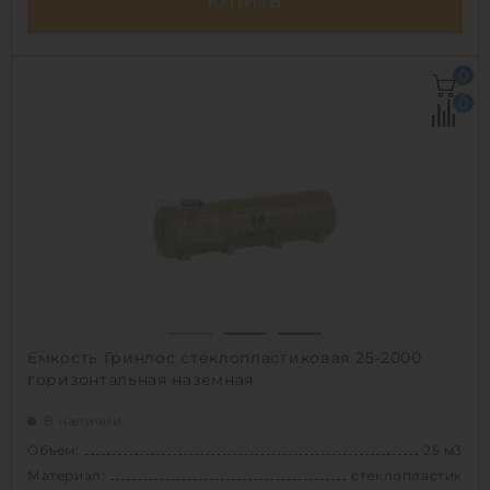
КУПИТЬ
Объем:
25 м3
0
Д х Ш х В:
10х1.8х1.8 м
0
Диаметр:
1.8 м
Материал:
стеклопластик
Вес:
732 кг
Способ установки:
подземный
1
Емкость Гринлос стеклопластиковая 25-2000
горизонтальная наземная
В наличии
Объем:
25 м3
Материал:
стеклопластик