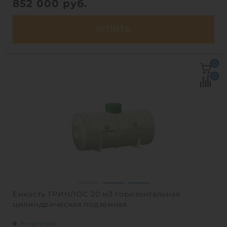
852 000
руб.
КУПИТЬ
Объем:
29.1 м3
0
Д х Ш х В:
8х2.2х2.2 м
0
Диаметр:
2.2 м
Материал:
полипропилен
Вес:
851 кг
Способ установки:
наземный
1
Емкость ГРИНЛОС 20 м3 горизонтальная
цилиндрическая подземная
В наличии