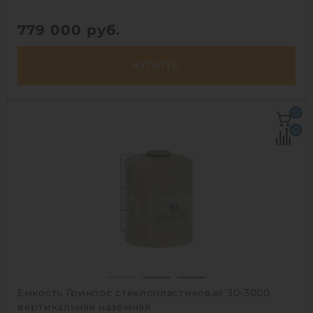
779 000
руб.
КУПИТЬ
Объем:
10.5 м3
0
Д х Ш х В:
6х2.2х0.9 м
0
Материал:
полипропилен
Вес:
279 кг
Способ установки:
наземный
1
Емкость Гринлос стеклопластиковая 30-3000
вертикальная наземная