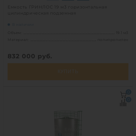
Емкость ГРИНЛОС 19 м3 горизонтальная
цилиндрическая подземная
В наличии
Объем:
19.1 м3
Материал:
полипропилен
832 000
руб.
КУПИТЬ
Объем:
19.1 м3
0
Д х Ш х В:
7х1.9х1.9 м
0
Диаметр:
1.9 м
Материал:
полипропилен
Вес:
680 кг
Способ установки:
подземный