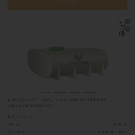
КУПИТЬ
Объем:
18 м3
0
Д х Ш х В:
5х2.2х2.2 м
0
Диаметр:
2.2 м
Материал:
полипропилен
Вес:
658 кг
Способ установки:
подземный
1
Емкость ГРИНЛОС 10 м3 горизонтальная
овальная наземная
В наличии
Объем:
10.5 м3
Материал:
полипропилен