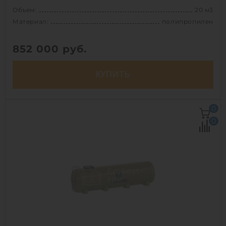
Объем:
20 м3
Материал:
полипропилен
852 000
руб.
КУПИТЬ
Объем:
20 м3
0
Д х Ш х В:
5.5х2.2х2.2 м
0
Диаметр:
2.2 м
Материал:
полипропилен
Вес:
778 кг
Способ установки:
подземный
1